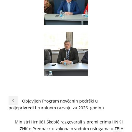
Objavljen Program novčanih podrški u
poljoprivredi i ruralnom razvoju za 2026. godinu
Ministri Hrnjić i Škobić razgovarali s premijerima HNK i
ZHK o Prednacrtu zakona o vodnim uslugama u FBiH