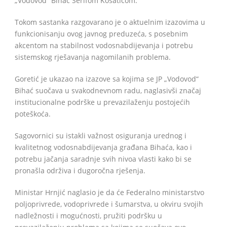
„Vodovod“ Bihać Šerifom Kosaticom.
Tokom sastanka razgovarano je o aktuelnim izazovima u
funkcionisanju ovog javnog preduzeća, s posebnim
akcentom na stabilnost vodosnabdijevanja i potrebu
sistemskog rješavanja nagomilanih problema.
Goretić je ukazao na izazove sa kojima se JP „Vodovod“
Bihać suočava u svakodnevnom radu, naglasivši značaj
institucionalne podrške u prevazilaženju postojećih
poteškoća.
Sagovornici su istakli važnost osiguranja urednog i
kvalitetnog vodosnabdijevanja građana Bihaća, kao i
potrebu jačanja saradnje svih nivoa vlasti kako bi se
pronašla održiva i dugoročna rješenja.
Ministar Hrnjić naglasio je da će Federalno ministarstvo
poljoprivrede, vodoprivrede i šumarstva, u okviru svojih
nadležnosti i mogućnosti, pružiti podršku u