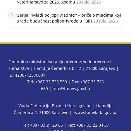
veterinarstvo za 2026. godinu
23 Jula, 2026
Serijal ”Mladi poljoprivrednici“ – priče o mladima koji
grade budućnost poljoprivrede u FBiH
20 Jula, 2026
Federalno ministarstvo poljoprivrede, vodoprivrede i
šumarstva | Hamdije Čemerlića br. 2 | 71000 Sarajevo |
ID: 4200712570001
Tel: +387 33 726 550 | Fax: +387 33 726
669 |
info@fmpvs.gov.ba
Vlada Federacije Bosne i Hercegovine
| Hamdije
Čemerlića 2, 71000 Sarajevo |
www.fbihvlada.gov.ba
Tel
:
+387 33 21 29 86 | Fax
:
+387 33 22 04 37