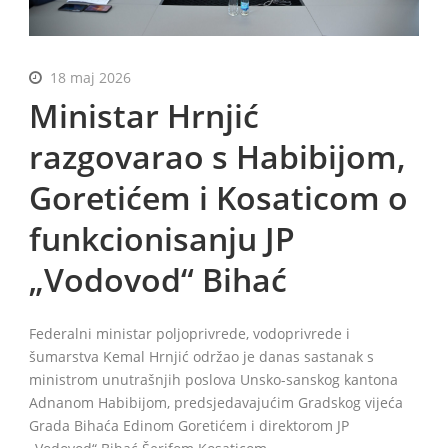
18 maj 2026
BiH
Ministar Hrnjić
razgovarao s Habibijom,
Goretićem i Kosaticom o
funkcionisanju JP
„Vodovod“ Bihać
Federalni ministar poljoprivrede, vodoprivrede i
šumarstva Kemal Hrnjić održao je danas sastanak s
ministrom unutrašnjih poslova Unsko-sanskog kantona
Adnanom Habibijom, predsjedavajućim Gradskog vijeća
Grada Bihaća Edinom Goretićem i direktorom JP