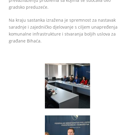
prevazilaženju problema sa kojima se suočava ovo
gradsko preduzeće.
Na kraju sastanka izražena je spremnost za nastavak
saradnje i zajedničko djelovanje s ciljem unapređenja
komunalne infrastrukture i stvaranja boljih uslova za
građane Bihaća.