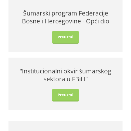
Šumarski program Federacije
English
Bosne i Hercegovine - Opći dio
Preuzmi
"Institucionalni okvir šumarskog
sektora u FBiH"
Preuzmi