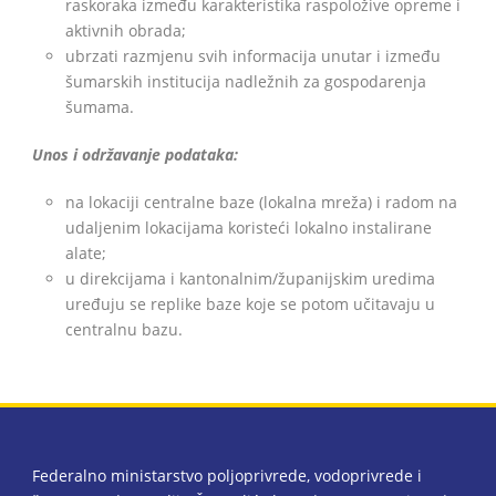
raskoraka između karakteristika raspoložive opreme i
aktivnih obrada;
ubrzati razmjenu svih informacija unutar i između
šumarskih institucija nadležnih za gospodarenja
šumama.
BiH
Unos i održavanje podataka:
na lokaciji centralne baze (lokalna mreža) i radom na
udaljenim lokacijama koristeći lokalno instalirane
alate;
u direkcijama i kantonalnim/županijskim uredima
uređuju se replike baze koje se potom učitavaju u
centralnu bazu.
Federalno ministarstvo poljoprivrede, vodoprivrede i