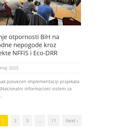
nje otpornosti BiH na
odne nepogode kroz
ekte NFFIS i Eco-DRR
 maj 2025
nak posvećen implementaciji projekata
(Nacionalni informacioni sistem za
.
1
2
3
…
11
Next ›