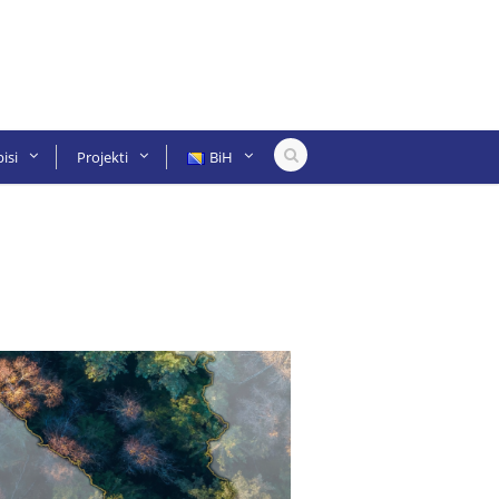
isi
Projekti
BiH