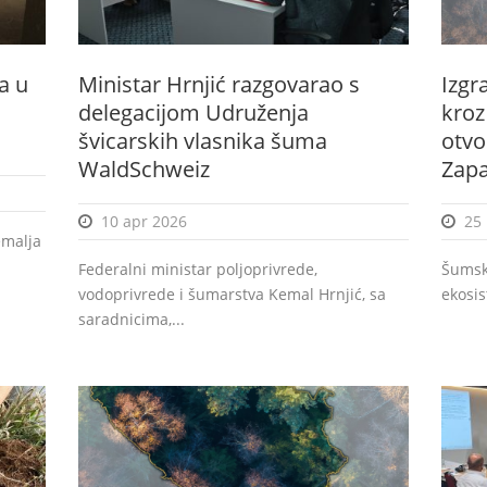
a u
Ministar Hrnjić razgovarao s
Izgr
delegacijom Udruženja
kroz
švicarskih vlasnika šuma
otvo
WaldSchweiz
Zap
10 apr 2026
25
emalja
Federalni ministar poljoprivrede,
Šumski
vodoprivrede i šumarstva Kemal Hrnjić, sa
ekosis
saradnicima,...