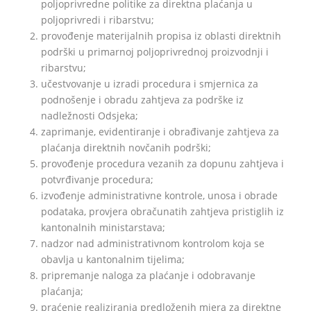
poljoprivredne politike za direktna plaćanja u
poljoprivredi i ribarstvu;
provođenje materijalnih propisa iz oblasti direktnih
podrški u primarnoj poljoprivrednoj proizvodnji i
ribarstvu;
učestvovanje u izradi procedura i smjernica za
podnošenje i obradu zahtjeva za podrške iz
nadležnosti Odsjeka;
zaprimanje, evidentiranje i obrađivanje zahtjeva za
plaćanja direktnih novčanih podrški;
provođenje procedura vezanih za dopunu zahtjeva i
potvrđivanje procedura;
izvođenje administrativne kontrole, unosa i obrade
podataka, provjera obračunatih zahtjeva pristiglih iz
kantonalnih ministarstava;
nadzor nad administrativnom kontrolom koja se
obavlja u kantonalnim tijelima;
pripremanje naloga za plaćanje i odobravanje
plaćanja;
praćenje realiziranja predloženih mjera za direktne