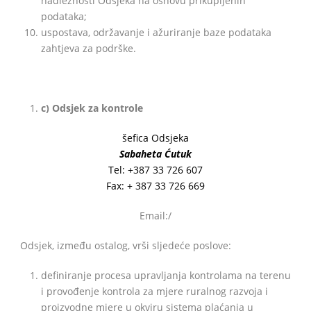
nadležnosti Odsjeka na osnovu prikupljenih
podataka;
uspostava, održavanje i ažuriranje baze podataka
zahtjeva za podrške.
c)
Odsjek za kontrole
šefica Odsjeka
Sabaheta Ćutuk
Tel: +387 33 726 607
Fax: + 387 33 726 669
Email:/
Odsjek, između ostalog, vrši sljedeće poslove:
definiranje procesa upravljanja kontrolama na terenu
i provođenje kontrola za mjere ruralnog razvoja i
proizvodne mjere u okviru sistema plaćanja u