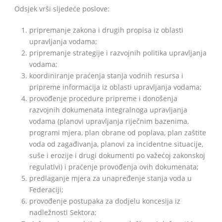
Odsjek vrši sljedeće poslove:
pripremanje zakona i drugih propisa iz oblasti
upravljanja vodama;
BiH
pripremanje strategije i razvojnih politika upravljanja
vodama;
koordiniranje praćenja stanja vodnih resursa i
pripreme informacija iz oblasti upravljanja vodama;
provođenje procedure pripreme i donošenja
razvojnih dokumenata integralnoga upravljanja
vodama (planovi upravljanja riječnim bazenima,
programi mjera, plan obrane od poplava, plan zaštite
voda od zagađivanja, planovi za incidentne situacije,
suše i erozije i drugi dokumenti po važećoj zakonskoj
regulativi) i praćenje provođenja ovih dokumenata;
predlaganje mjera za unapređenje stanja voda u
Federaciji;
provođenje postupaka za dodjelu koncesija iz
nadležnosti Sektora;