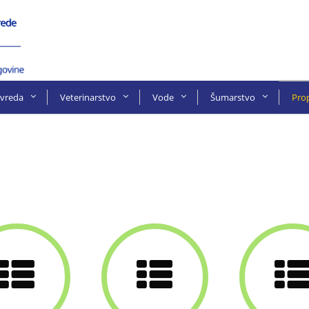
ivreda
Veterinarstvo
Vode
Šumarstvo
Prop