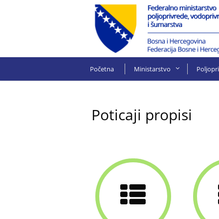
Početna
Ministarstvo
Poljopr
Poticaji propisi