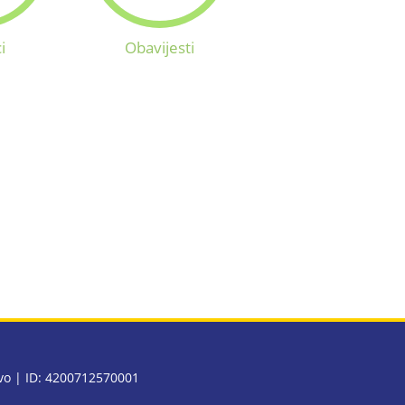
i
Obavijesti
evo | ID: 4200712570001