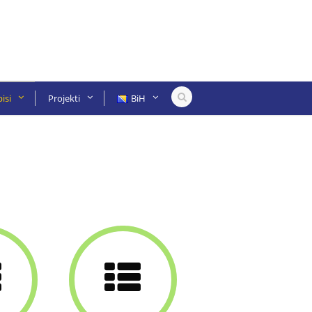
isi
Projekti
BiH