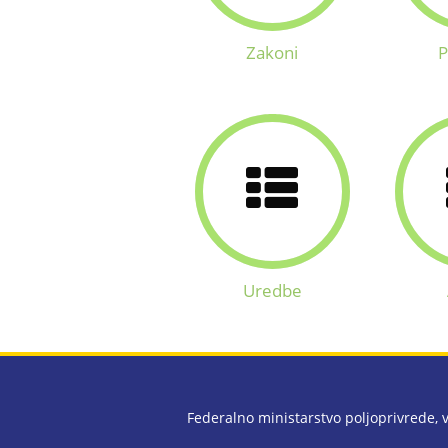
Zakoni
P
Uredbe
Federalno ministarstvo poljoprivrede,