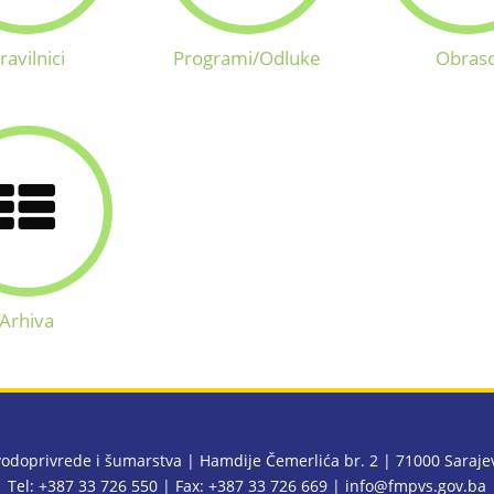
ravilnici
Programi/Odluke
Obrasc
Arhiva
 vodoprivrede i šumarstva | Hamdije Čemerlića br. 2 | 71000 Saraj
Tel: +387 33 726 550 | Fax: +387 33 726 669 |
info@fmpvs.gov.ba