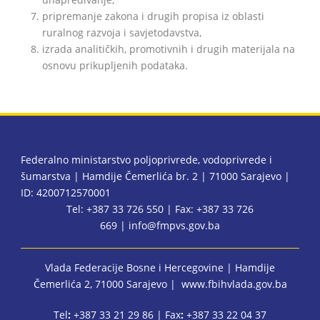
pripremanje zakona i drugih propisa iz oblasti
ruralnog razvoja i savjetodavstva,
izrada analitičkih, promotivnih i drugih materijala na
osnovu prikupljenih podataka.
Federalno ministarstvo poljoprivrede, vodoprivrede i
šumarstva | Hamdije Čemerlića br. 2 | 71000 Sarajevo |
ID: 4200712570001
Tel: +387 33 726 550 | Fax: +387 33 726
669 |
info@fmpvs.gov.ba
Vlada Federacije Bosne i Hercegovine
| Hamdije
Čemerlića 2, 71000 Sarajevo |
www.fbihvlada.gov.ba
Tel
:
+387 33 21 29 86 | Fax
:
+387 33 22 04 37