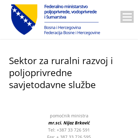
Sektor za ruralni razvoj i
poljoprivredne
savjetodavne službe
pomoćnik ministra
mr.sci. Nijaz Brković
Tel: +387 33 726 591
Fax: + 387 33 726 595