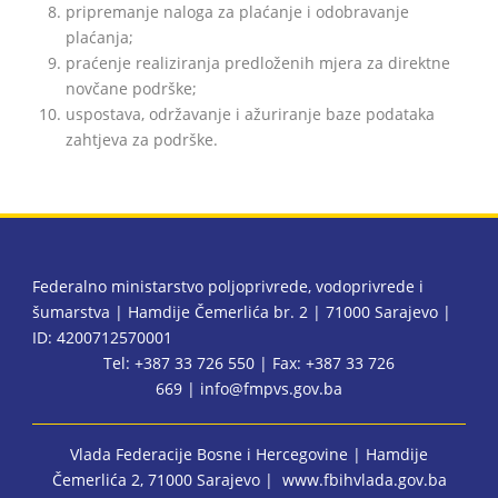
pripremanje naloga za plaćanje i odobravanje
plaćanja;
praćenje realiziranja predloženih mjera za direktne
novčane podrške;
uspostava, održavanje i ažuriranje baze podataka
zahtjeva za podrške.
Federalno ministarstvo poljoprivrede, vodoprivrede i
šumarstva | Hamdije Čemerlića br. 2 | 71000 Sarajevo |
ID: 4200712570001
Tel: +387 33 726 550 | Fax: +387 33 726
669 |
info@fmpvs.gov.ba
Vlada Federacije Bosne i Hercegovine
| Hamdije
Čemerlića 2, 71000 Sarajevo |
www.fbihvlada.gov.ba