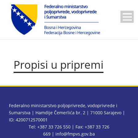
Propisi u pripremi
Federalno ministarstvo poljoprivrede, vodoprivrede i
šumarstva | Hamdije Čemerlića br. 2 | 71000 Sarajevo |
ID: 4200712570001
Tel: +387 33 726 550 | Fax: +387 33 726
669 |
info@fmpvs.gov.ba