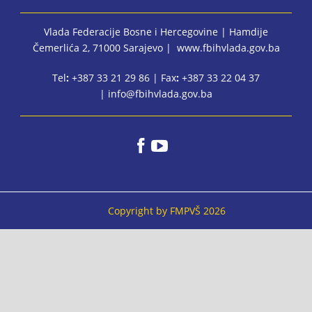
Vlada Federacije Bosne i Hercegovine
| Hamdije
Čemerlića 2, 71000 Sarajevo |
www.fbihvlada.gov.ba
BiH
Tel
:
+387 33 21 29 86 | Fax
:
+387 33 22 04 37
|
info@fbihvlada.gov.ba
Copyright by FMPVŠ 2026