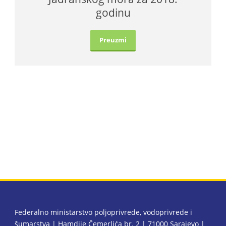
godinu
Preuzmi
Federalno ministarstvo poljoprivrede, vodoprivrede i
šumarstva | Hamdije Čemerlića br. 2 | 71000 Sarajevo |