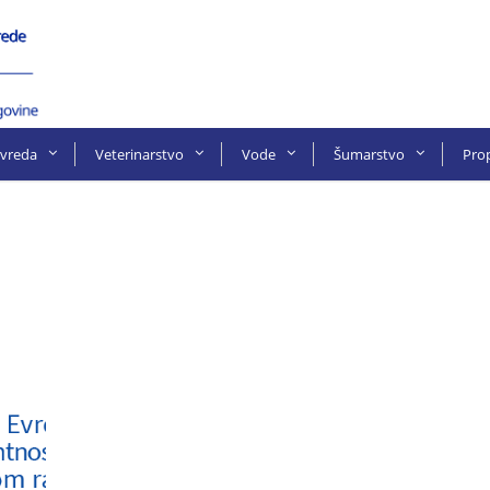
ivreda
Veterinarstvo
Vode
Šumarstvo
Prop