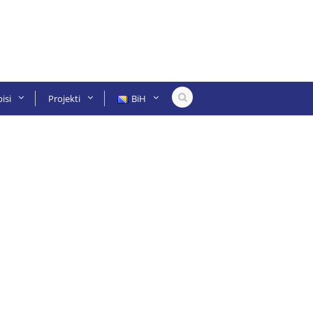
isi
Projekti
BiH