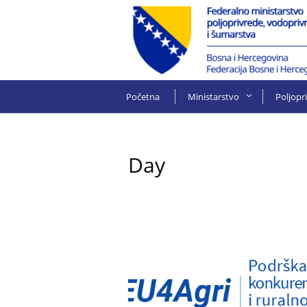
Početna
Ministarstvo
Poljopr
Day
14 Decembra, 2020