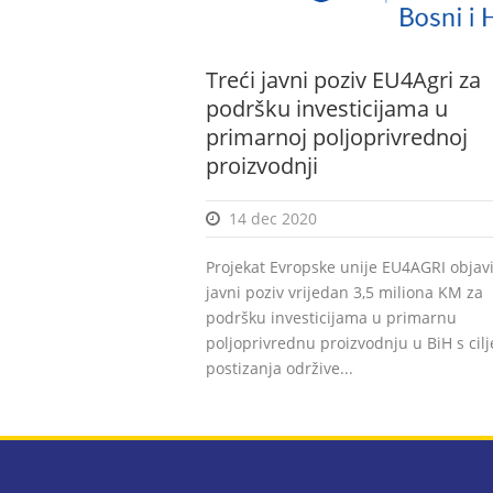
Treći javni poziv EU4Agri za
podršku investicijama u
primarnoj poljoprivrednoj
proizvodnji
14 dec 2020
Projekat Evropske unije EU4AGRI objavi
javni poziv vrijedan 3,5 miliona KM za
podršku investicijama u primarnu
poljoprivrednu proizvodnju u BiH s cil
postizanja održive...