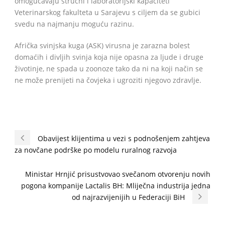
omogućavaju stručni i laboratorijski kapaciteti
Veterinarskog fakulteta u Sarajevu s ciljem da se gubici
svedu na najmanju moguću razinu.
Afrička svinjska kuga (ASK) virusna je zarazna bolest
domaćih i divljih svinja koja nije opasna za ljude i druge
životinje, ne spada u zoonoze tako da ni na koji način se
ne može prenijeti na čovjeka i ugroziti njegovo zdravlje.
Obavijest klijentima u vezi s podnošenjem zahtjeva
za novčane podrške po modelu ruralnog razvoja
Ministar Hrnjić prisustvovao svečanom otvorenju novih
pogona kompanije Lactalis BH: Mliječna industrija jedna
od najrazvijenijih u Federaciji BiH