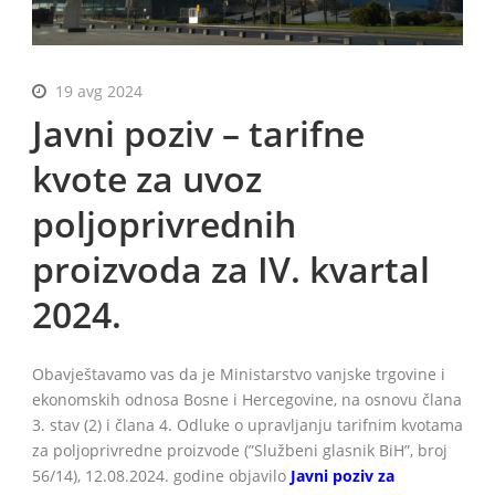
19 avg 2024
BiH
Javni poziv – tarifne
kvote za uvoz
poljoprivrednih
proizvoda za IV. kvartal
2024.
Obavještavamo vas da je Ministarstvo vanjske trgovine i
ekonomskih odnosa Bosne i Hercegovine, na osnovu člana
3. stav (2) i člana 4. Odluke o upravljanju tarifnim kvotama
za poljoprivredne proizvode (”Službeni glasnik BiH”, broj
56/14), 12.08.2024. godine objavilo
Javni poziv za