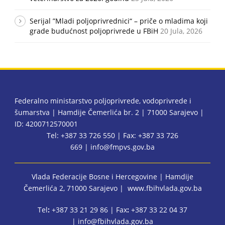
Serijal ”Mladi poljoprivrednici“ – priče o mladima koji
grade budućnost poljoprivrede u FBiH
20 Jula, 2026
Federalno ministarstvo poljoprivrede, vodoprivrede i
šumarstva | Hamdije Čemerlića br. 2 | 71000 Sarajevo |
ID: 4200712570001
Tel: +387 33 726 550 | Fax: +387 33 726
669 |
info@fmpvs.gov.ba
Vlada Federacije Bosne i Hercegovine
| Hamdije
Čemerlića 2, 71000 Sarajevo |
www.fbihvlada.gov.ba
Tel
:
+387 33 21 29 86 | Fax
:
+387 33 22 04 37
|
info@fbihvlada.gov.ba