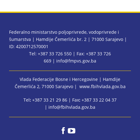
Federalno ministarstvo poljoprivrede, vodoprivrede i
šumarstva | Hamdije Čemerlića br. 2 | 71000 Sarajevo |
ID: 4200712570001
Tel: +387 33 726 550 | Fax: +387 33 726
669 |
info@fmpvs.gov.ba
Vlada Federacije Bosne i Hercegovine
| Hamdije
Čemerlića 2, 71000 Sarajevo |
www.fbihvlada.gov.ba
Tel
:
+387 33 21 29 86 | Fax
:
+387 33 22 04 37
|
info@fbihvlada.gov.ba