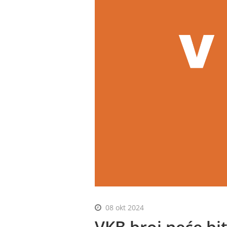
08 okt 2024
VKB broj neće bit