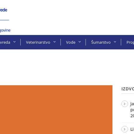
ivreda
Veterinarstvo
Vode
Šumarstvo
Prop
IZDV
J
p
2
L