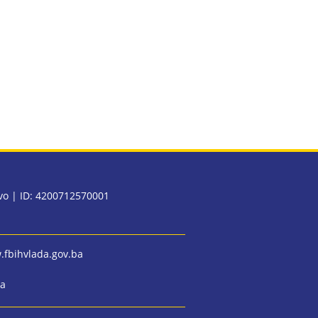
evo | ID: 4200712570001
fbihvlada.gov.ba
ba