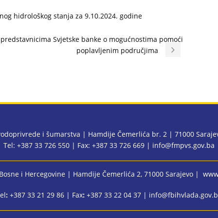
nog hidrološkog stanja za 9.10.2024. godine
s predstavnicima Svjetske banke o mogućnostima pomoći
poplavljenim područjima
 vodoprivrede i šumarstva | Hamdije Čemerlića br. 2 | 71000 Saraj
Tel: +387 33 726 550 | Fax: +387 33 726 669 |
info@fmpvs.gov.ba
 Bosne i Hercegovine
| Hamdije Čemerlića 2, 71000 Sarajevo |
www.
el
:
+387 33 21 29 86 | Fax
:
+387 33 22 04 37 |
info@fbihvlada.gov.