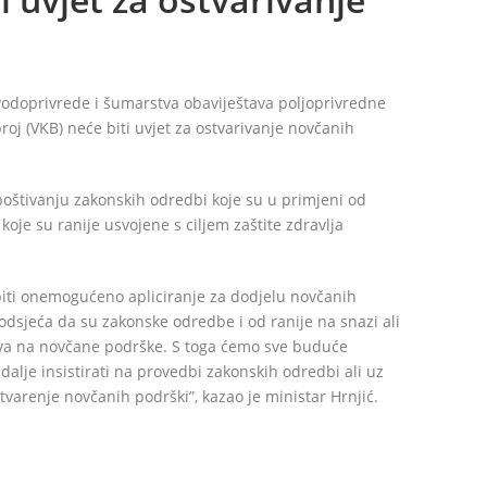
vodoprivrede i šumarstva obaviještava poljoprivredne
roj (VKB) neće biti uvjet za ostvarivanje novčanih
a poštivanju zakonskih odredbi koje su u primjeni od
koje su ranije usvojene s ciljem zaštite zdravlja
iti onemogućeno apliciranje za dodjelu novčanih
odsjeća da su zakonske odredbe i od ranije na snazi ali
ava na novčane podrške. S toga ćemo sve buduće
 dalje insistirati na provedbi zakonskih odredbi ali uz
tvarenje novčanih podrški”, kazao je ministar Hrnjić.