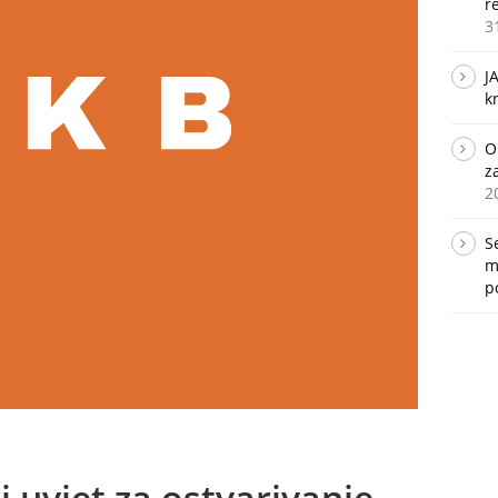
r
3
J
k
O
z
2
S
m
p
i uvjet za ostvarivanje