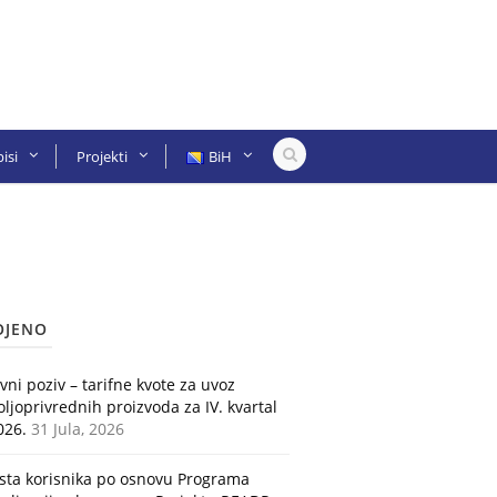
isi
Projekti
BiH
OJENO
avni poziv – tarifne kvote za uvoz
oljoprivrednih proizvoda za IV. kvartal
026.
31 Jula, 2026
ista korisnika po osnovu Programa