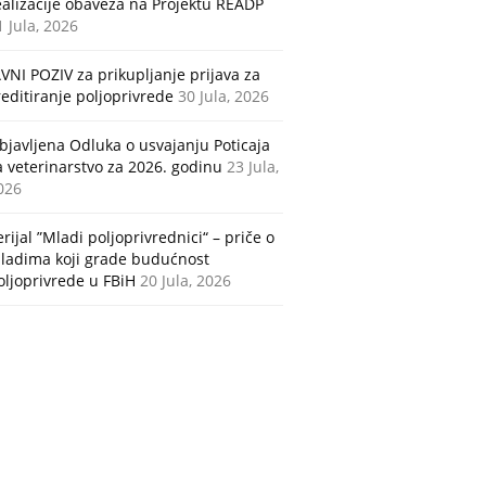
ealizacije obaveza na Projektu READP
1 Jula, 2026
AVNI POZIV za prikupljanje prijava za
reditiranje poljoprivrede
30 Jula, 2026
bjavljena Odluka o usvajanju Poticaja
a veterinarstvo za 2026. godinu
23 Jula,
026
erijal ”Mladi poljoprivrednici“ – priče o
ladima koji grade budućnost
oljoprivrede u FBiH
20 Jula, 2026