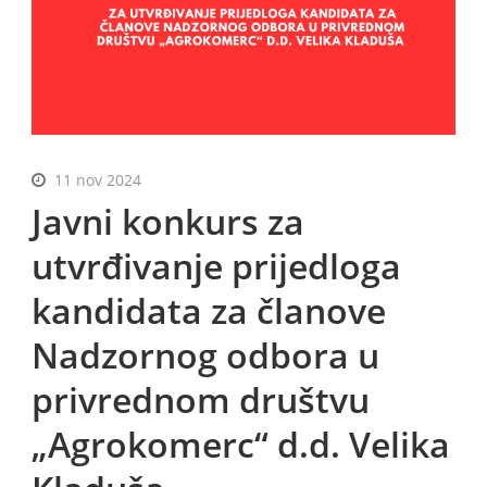
BiH
11 nov 2024
Javni konkurs za
utvrđivanje prijedloga
kandidata za članove
Nadzornog odbora u
privrednom društvu
„Agrokomerc“ d.d. Velika