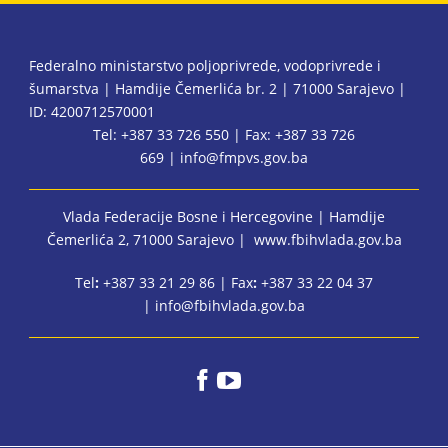
Federalno ministarstvo poljoprivrede, vodoprivrede i
šumarstva | Hamdije Čemerlića br. 2 | 71000 Sarajevo |
ID: 4200712570001
Tel: +387 33 726 550 | Fax: +387 33 726
669 |
info@fmpvs.gov.ba
Vlada Federacije Bosne i Hercegovine
| Hamdije
Čemerlića 2, 71000 Sarajevo |
www.fbihvlada.gov.ba
Tel
:
+387 33 21 29 86 | Fax
:
+387 33 22 04 37
|
info@fbihvlada.gov.ba