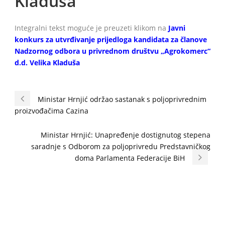
Kladuša
Integralni tekst moguće je preuzeti klikom na
Javni
konkurs za utvrđivanje prijedloga kandidata za članove
Nadzornog odbora u privrednom društvu „Agrokomerc“
d.d. Velika Kladuša
Ministar Hrnjić održao sastanak s poljoprivrednim
proizvođačima Cazina
Ministar Hrnjić: Unapređenje dostignutog stepena
saradnje s Odborom za poljoprivredu Predstavničkog
doma Parlamenta Federacije BiH