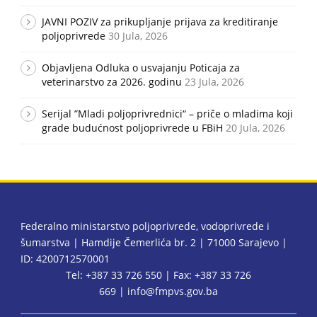
JAVNI POZIV za prikupljanje prijava za kreditiranje
poljoprivrede
30 Jula, 2026
Objavljena Odluka o usvajanju Poticaja za
veterinarstvo za 2026. godinu
23 Jula, 2026
Serijal ”Mladi poljoprivrednici“ – priče o mladima koji
grade budućnost poljoprivrede u FBiH
20 Jula, 2026
Federalno ministarstvo poljoprivrede, vodoprivrede i
šumarstva | Hamdije Čemerlića br. 2 | 71000 Sarajevo |
ID: 4200712570001
Tel: +387 33 726 550 | Fax: +387 33 726
669 |
info@fmpvs.gov.ba