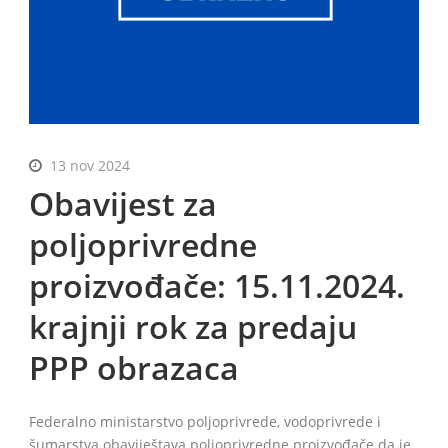
BiH
13 nov 2024
Obavijest za
poljoprivredne
proizvođače: 15.11.2024.
krajnji rok za predaju
PPP obrazaca
Federalno ministarstvo poljoprivrede, vodoprivrede i
šumarstva obaviještava poljoprivredne proizvođače da je