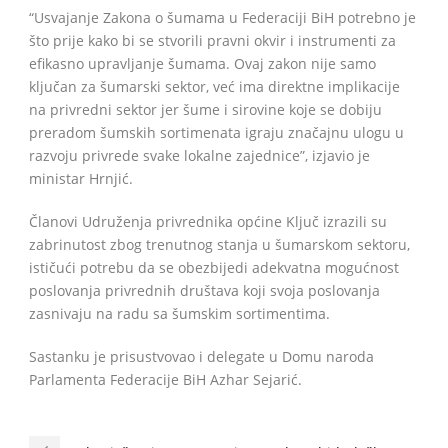
“Usvajanje Zakona o šumama u Federaciji BiH potrebno je
što prije kako bi se stvorili pravni okvir i instrumenti za
efikasno upravljanje šumama. Ovaj zakon nije samo
ključan za šumarski sektor, već ima direktne implikacije
na privredni sektor jer šume i sirovine koje se dobiju
preradom šumskih sortimenata igraju značajnu ulogu u
razvoju privrede svake lokalne zajednice”, izjavio je
ministar Hrnjić.
Članovi Udruženja privrednika općine Ključ izrazili su
zabrinutost zbog trenutnog stanja u šumarskom sektoru,
ističući potrebu da se obezbijedi adekvatna mogućnost
poslovanja privrednih društava koji svoja poslovanja
zasnivaju na radu sa šumskim sortimentima.
Sastanku je prisustvovao i delegate u Domu naroda
Parlamenta Federacije BiH Azhar Sejarić.