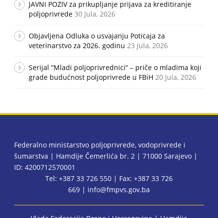
JAVNI POZIV za prikupljanje prijava za kreditiranje
poljoprivrede
30 Jula, 2026
Objavljena Odluka o usvajanju Poticaja za
veterinarstvo za 2026. godinu
23 Jula, 2026
Serijal ”Mladi poljoprivrednici“ – priče o mladima koji
grade budućnost poljoprivrede u FBiH
20 Jula, 2026
Federalno ministarstvo poljoprivrede, vodoprivrede i
šumarstva | Hamdije Čemerlića br. 2 | 71000 Sarajevo |
ID: 4200712570001
Tel: +387 33 726 550 | Fax: +387 33 726
669 |
info@fmpvs.gov.ba