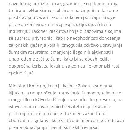
navedenog udruženja, razgovarano je o pitanjima koja
tretiraju sektor šuma, s obzirom na činjenicu da šume
predstavljaju važan resurs na kojem počivaju mnoge
privredne aktivnosti u ovoj regiji, uključujući drvnu
industriju. Također, diskutovano je o izazovima s kojima
se susreću privrednici, kao i o neophodnosti donošenja
zakonskih rješenja koja bi omogućila održivo upravljanje
šumskim resursima, smanjenje ilegalnih aktivnosti i
unapređenje zaštite šuma, kako bi se obezbijedila
dugoročna korist za lokalnu zajednicu i ekonomski rast
općine Ključ.
Ministar Hrnjić naglasio je kako je Zakon o šumama
ključan za unapređenje upravljanja šumama, kako bi se
omogućilo održivo korištenje ovog prirodnog resursa, uz
istovremeno očuvanje biodiverziteta i sprječavanje
prekomjerne eksploatacije. Također, zakon treba
obuhvatiti regulative koje se tiču usmjeravanje sredstava
prema obnavljanju i zaštiti šumskih resursa.