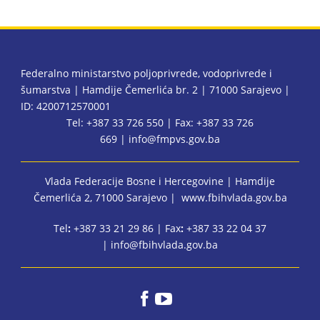
Federalno ministarstvo poljoprivrede, vodoprivrede i
šumarstva | Hamdije Čemerlića br. 2 | 71000 Sarajevo |
ID: 4200712570001
Tel: +387 33 726 550 | Fax: +387 33 726
669 |
info@fmpvs.gov.ba
Vlada Federacije Bosne i Hercegovine
| Hamdije
Čemerlića 2, 71000 Sarajevo |
www.fbihvlada.gov.ba
Tel
:
+387 33 21 29 86 | Fax
:
+387 33 22 04 37
|
info@fbihvlada.gov.ba