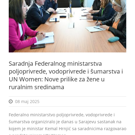
BiH
Saradnja Federalnog ministarstva
poljoprivrede, vodoprivrede i šumarstva i
UN Women: Nove prilike za žene u
ruralnim sredinama
08 maj 2025
Federalno ministarstvo poljoprivrede, vodoprivrede i
šumarstva organiziralo je danas u Sarajevu sastanak na
kojem je ministar Kemal Hrnjić sa saradnicima razgovarao