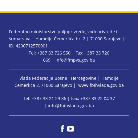
Federalno ministarstvo poljoprivrede, vodoprivrede i
šumarstva | Hamdije Čemerlića br. 2 | 71000 Sarajevo |
ID: 4200712570001
Tel: +387 33 726 550 | Fax: +387 33 726
669 |
info@fmpvs.gov.ba
Vlada Federacije Bosne i Hercegovine
| Hamdije
Čemerlića 2, 71000 Sarajevo |
www.fbihvlada.gov.ba
Tel
:
+387 33 21 29 86 | Fax
:
+387 33 22 04 37
|
info@fbihvlada.gov.ba