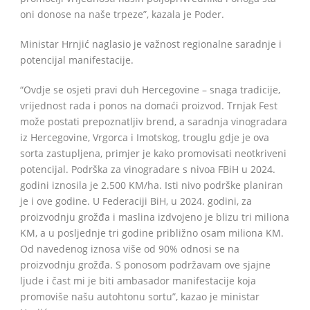
oni donose na naše trpeze”, kazala je Poder.
Ministar Hrnjić naglasio je važnost regionalne saradnje i
potencijal manifestacije.
“Ovdje se osjeti pravi duh Hercegovine – snaga tradicije,
vrijednost rada i ponos na domaći proizvod. Trnjak Fest
može postati prepoznatljiv brend, a saradnja vinogradara
iz Hercegovine, Vrgorca i Imotskog, trouglu gdje je ova
sorta zastupljena, primjer je kako promovisati neotkriveni
potencijal. Podrška za vinogradare s nivoa FBiH u 2024.
godini iznosila je 2.500 KM/ha. Isti nivo podrške planiran
je i ove godine. U Federaciji BiH, u 2024. godini, za
proizvodnju grožđa i maslina izdvojeno je blizu tri miliona
KM, a u posljednje tri godine približno osam miliona KM.
Od navedenog iznosa više od 90% odnosi se na
proizvodnju grožđa. S ponosom podržavam ove sjajne
ljude i čast mi je biti ambasador manifestacije koja
promoviše našu autohtonu sortu”, kazao je ministar