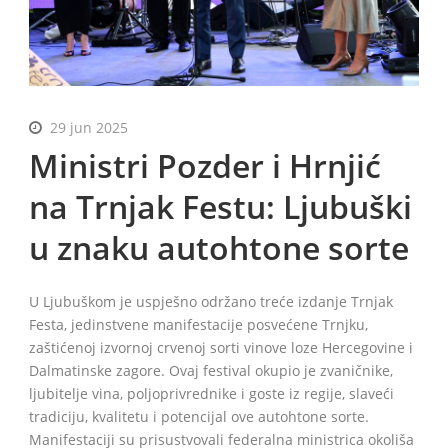
BiH
29 jun 2025
Ministri Pozder i Hrnjić
na Trnjak Festu: Ljubuški
u znaku autohtone sorte
U Ljubuškom je uspješno održano treće izdanje Trnjak
Festa, jedinstvene manifestacije posvećene Trnjku,
zaštićenoj izvornoj crvenoj sorti vinove loze Hercegovine i
Dalmatinske zagore. Ovaj festival okupio je zvaničnike,
ljubitelje vina, poljoprivrednike i goste iz regije, slaveći
tradiciju, kvalitetu i potencijal ove autohtone sorte.
Manifestaciji su prisustvovali federalna ministrica okoliša