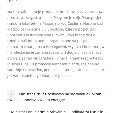
Hrnjić.
Na festivalu je svoje proizvode predstavilo 27 vinara i 14
predstavnika gastro scene. Program je uključivao posjete
rimskim lokalitetima Mogorjelo kod Čapljine, Narona kod
Metkovića i Gračine u Ljubuškom, gdje su posjetitelji
upoznati s historijom vina u ovom kraju kroz priču o
rimskoj baštini. Također, organizirane su posjete
domaćim vinarijama u Hercegovini, Vrgorcu i Imotskom, a
manifestacija je završila svečanom dodjelom zahvalnica i
pohvala za rad vinogradara i vinara. Trnjak Fest potvrdio
je svoju ulogu u promociji autohtonih sorti, regionalne
saradnje i turističkog potencijala Hercegovine, najavljujući
još veći uspjeh u godinama koje dolaze.
Ministar Hrnjić učestvovao na sastanku o ubrzanju
razvoja obnovljivih izvora energije
Ministar Hrnjić primio zahvalnicu Sindikata za uspješnu