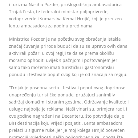
i turizma Nasiha Pozder, prošlogodišnja ambasadorica
Trnjak Festa, te federalni ministar poljoprivrede,
vodoprivrede i šumarstva Kemal Hrnjić, koji je preuzeo
lentu ambasadora za godinu pred nama.
Ministrica Pozder je na početku svog obraćanja istakla
značaj čuvanja prirode budući da su se upravo ovih dana
aktivirali požari u ovoj regiji te da se prema okolišu
moramo ophoditi uvijek s pažnjom i poštovanjem jer
samo tako možemo imati turističku i gastronomsku
ponudu i festivale poput ovog koji je od značaja za regiju.
“Trnjak je posebna sorta i festivali poput ovog doprinose
unapređenju turističke ponude, pružajući zanimljiv
sadržaj domaćim i stranim gostima. Održavanje kvalitete i
usluge najbolja je reklama. Naši vinari su, primjera radi, i
ove godine nagrađeni na Decanteru, što potvrđuje da je
BiH destinacija koju vrijedi posjetiti. Lenta ambasadora
prelazi u sigurne ruke, jer je moj kolega Hrnjić posvećen
promociji vrijednosti naših poljoprivrednika i onoga šta