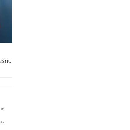
ješnu
lne
a a