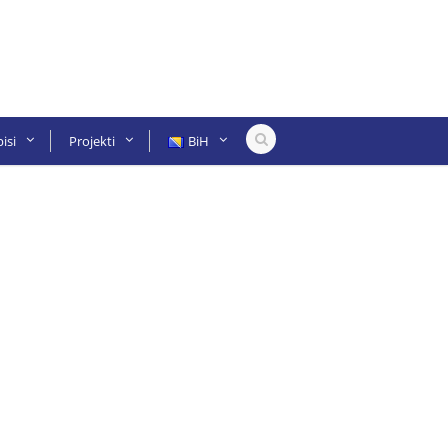
isi
Projekti
BiH