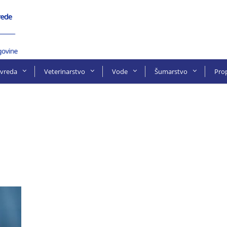
ivreda
Veterinarstvo
Vode
Šumarstvo
Prop