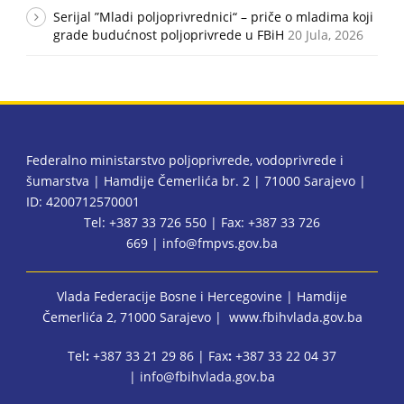
Serijal ”Mladi poljoprivrednici“ – priče o mladima koji
grade budućnost poljoprivrede u FBiH
20 Jula, 2026
Federalno ministarstvo poljoprivrede, vodoprivrede i
šumarstva | Hamdije Čemerlića br. 2 | 71000 Sarajevo |
ID: 4200712570001
Tel: +387 33 726 550 | Fax: +387 33 726
669 |
info@fmpvs.gov.ba
Vlada Federacije Bosne i Hercegovine
| Hamdije
Čemerlića 2, 71000 Sarajevo |
www.fbihvlada.gov.ba
Tel
:
+387 33 21 29 86 | Fax
:
+387 33 22 04 37
|
info@fbihvlada.gov.ba