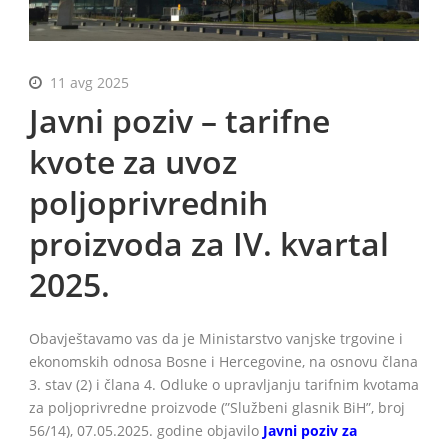
11 avg 2025
BiH
Javni poziv – tarifne
kvote za uvoz
poljoprivrednih
proizvoda za IV. kvartal
2025.
Obavještavamo vas da je Ministarstvo vanjske trgovine i
ekonomskih odnosa Bosne i Hercegovine, na osnovu člana
3. stav (2) i člana 4. Odluke o upravljanju tarifnim kvotama
za poljoprivredne proizvode (”Službeni glasnik BiH”, broj
56/14), 07.05.2025. godine objavilo
Javni poziv za