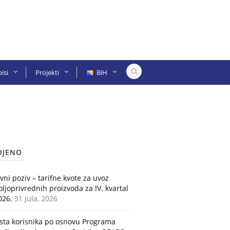
isi
Projekti
BiH
OJENO
avni poziv – tarifne kvote za uvoz
oljoprivrednih proizvoda za IV. kvartal
026.
31 Jula, 2026
ista korisnika po osnovu Programa