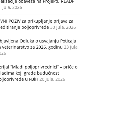
ealizacije obaveza na Projektu READP
1 Jula, 2026
AVNI POZIV za prikupljanje prijava za
reditiranje poljoprivrede
30 Jula, 2026
bjavljena Odluka o usvajanju Poticaja
a veterinarstvo za 2026. godinu
23 Jula,
026
erijal ”Mladi poljoprivrednici“ – priče o
ladima koji grade budućnost
oljoprivrede u FBiH
20 Jula, 2026