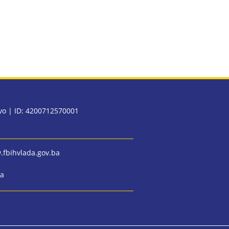
evo | ID: 4200712570001
fbihvlada.gov.ba
ba