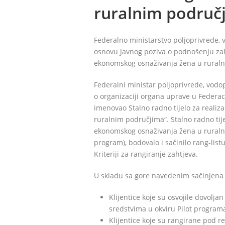
ruralnim područj
Federalno ministarstvo poljoprivrede, 
osnovu Javnog poziva o podnošenju zah
ekonomskog osnaživanja žena u ruraln
Federalni ministar poljoprivrede, vod
o organizaciji organa uprave u Federac
imenovao Stalno radno tijelo za realiza
ruralnim područjima“. Stalno radno tij
ekonomskog osnaživanja žena u ruralni
program), bodovalo i sačinilo rang-listu
Kriteriji za rangiranje zahtjeva.
U skladu sa gore navedenim sačinjena
Klijentice koje su osvojile dovolja
sredstvima u okviru Pilot program
Klijentice koje su rangirane pod 