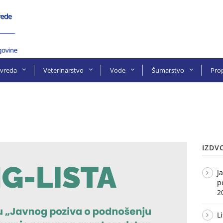
ivreda
Veterinarstvo
Vode
Šumarstvo
Prop
IZDV
J
p
2
L