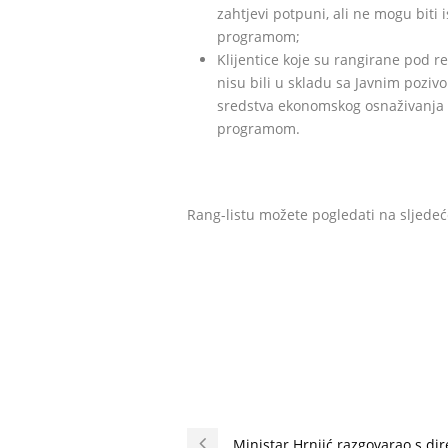
zahtjevi potpuni, ali ne mogu biti
programom;
Klijentice koje su rangirane pod 
nisu bili u skladu sa Javnim pozi
sredstva ekonomskog osnaživanja ž
programom.
Rang-listu možete pogledati na sljed
Ministar Hrnjić razgovarao s d