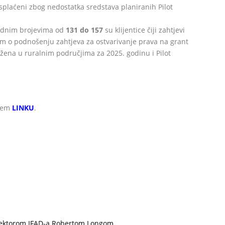
 isplaćeni zbog nedostatka sredstava planiranih Pilot
rednim brojevima od
131 do 157
su klijentice čiji zahtjevi
vom o podnošenju zahtjeva za ostvarivanje prava na grant
ena u ruralnim područjima za 2025. godinu i Pilot
ećem
LINKU
.
irektorom IFAD-a Robertom Longom