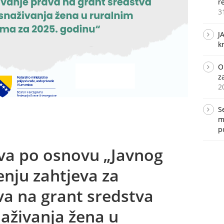
r
3
J
k
O
z
2
S
m
p
eva po osnovu „Javnog
nju zahtjeva za
va na grant sredstva
živanja žena u