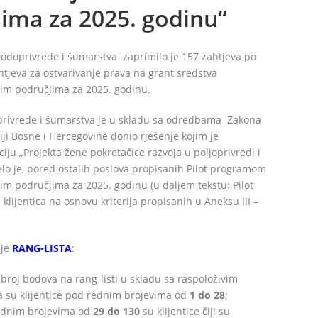
ima za 2025. godinu“
vodoprivrede i šumarstva zaprimilo je 157 zahtjeva po
tjeva za ostvarivanje prava na grant sredstva
im područjima za 2025. godinu.
oprivrede i šumarstva je u skladu sa odredbama Zakona
iji Bosne i Hercegovine donio rješenje kojim je
ciju „Projekta žene pokretačice razvoja u poljoprivredi i
elo je, pored ostalih poslova propisanih Pilot programom
m područjima za 2025. godinu (u daljem tekstu: Pilot
 klijentica na osnovu kriterija propisanih u Aneksu III –
 je
RANG-LISTA
:
n broj bodova na rang-listi u skladu sa raspoloživim
a su klijentice pod rednim brojevima od
1 do 28
;
rednim brojevima od
29 do 130
su klijentice čiji su