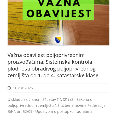
BiH
Važna obavijest poljoprivrednim
proizvođačima: Sistemska kontrola
plodnosti obradivog poljoprivrednog
zemljišta od 1. do 4. katastarske klase
10 okt 2025
U skladu sa članom 31. stav (1), (2) i (3) Zakona o
poljoprivrednom zemljištu („Službene novine Federacije
BiH“, br. 52/09), Upustvom o postupku, radnjama i...