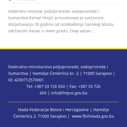
Federalni ministar poljoprivrede, vodoprivrede i
šumarstva Kemal Hrnjić prisustvovao je svečanom
obilježavanju 30 godina od oslobođenja Sanskog Mosta,
održanom danas u ovom gradu. Ovaj važan...
Federalno ministarstvo poljoprivrede, vodoprivrede i
šumarstva | Hamdije Čemerlića br. 2 | 71000 Sarajevo |
ID: 4200712570001
Tel: +387 33 726 550 | Fax: +387 33 726
669 |
info@fmpvs.gov.ba
Vlada Federacije Bosne i Hercegovine
| Hamdije
Čemerlića 2, 71000 Sarajevo |
www.fbihvlada.gov.ba