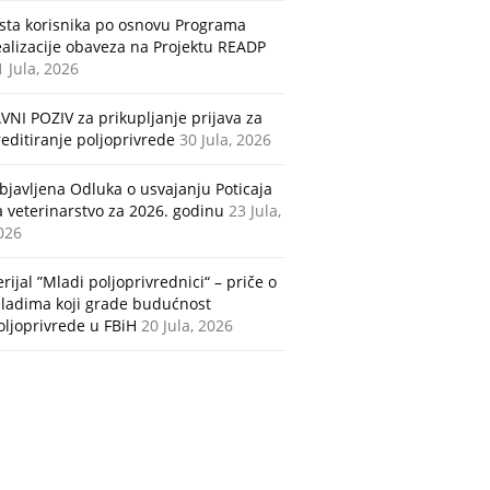
ista korisnika po osnovu Programa
ealizacije obaveza na Projektu READP
1 Jula, 2026
AVNI POZIV za prikupljanje prijava za
reditiranje poljoprivrede
30 Jula, 2026
bjavljena Odluka o usvajanju Poticaja
a veterinarstvo za 2026. godinu
23 Jula,
026
erijal ”Mladi poljoprivrednici“ – priče o
ladima koji grade budućnost
oljoprivrede u FBiH
20 Jula, 2026