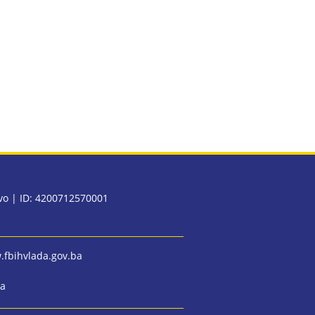
evo | ID: 4200712570001
fbihvlada.gov.ba
ba