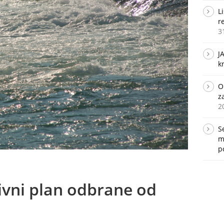
L
r
3
J
k
O
z
2
S
m
p
ivni plan odbrane od