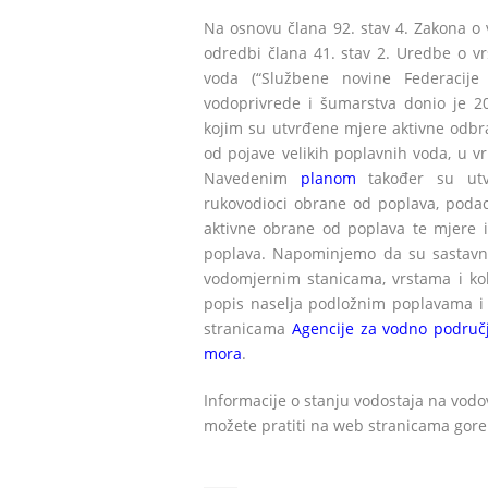
Na osnovu člana 92. stav 4. Zakona o 
odredbi člana 41. stav 2. Uredbe o vr
voda (“Službene novine Federacije B
vodoprivrede i šumarstva donio je 2
kojim su utvrđene mjere aktivne odbr
od pojave velikih poplavnih voda, u vr
Navedenim
planom
također su utvr
rukovodioci obrane od poplava, podac
aktivne obrane od poplava te mjere i
poplava. Napominjemo da su sastavn
vodomjernim stanicama, vrstama i ko
popis naselja podložnim poplavama i 
stranicama
Agencije za vodno područj
mora
.
Informacije o stanju vodostaja na vo
možete pratiti na web stranicama gore