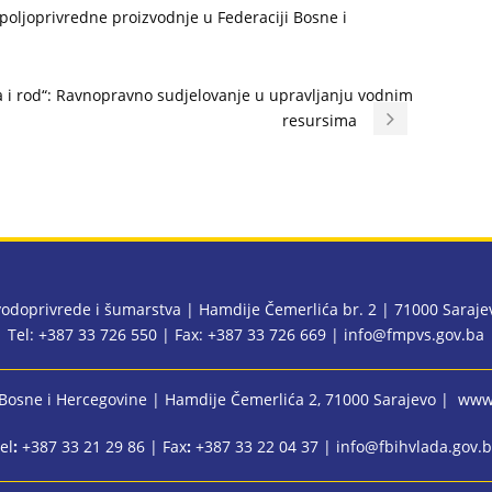
 poljoprivredne proizvodnje u Federaciji Bosne i
a i rod“: Ravnopravno sudjelovanje u upravljanju vodnim
resursima
 vodoprivrede i šumarstva | Hamdije Čemerlića br. 2 | 71000 Saraj
Tel: +387 33 726 550 | Fax: +387 33 726 669 |
info@fmpvs.gov.ba
 Bosne i Hercegovine
| Hamdije Čemerlića 2, 71000 Sarajevo |
www.
el
:
+387 33 21 29 86 | Fax
:
+387 33 22 04 37 |
info@fbihvlada.gov.