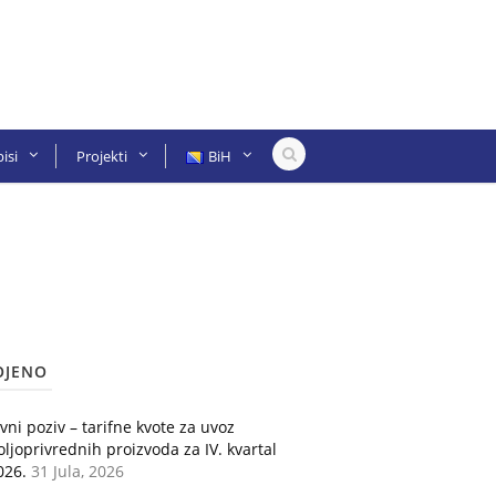
isi
Projekti
BiH
OJENO
avni poziv – tarifne kvote za uvoz
oljoprivrednih proizvoda za IV. kvartal
026.
31 Jula, 2026