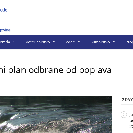
ivreda
Veterinarstvo
Vode
Šumarstvo
Prop
ni plan odbrane od poplava
IZDV
J
p
2