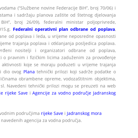
vodama (“Službene novine Federacije BiH”, broj 70/06) i
stama i sadržaju planova zaštite od štetnog djelovanja
iH”, broj 26/09), federalni ministar poljoprivrede,
015.g.
Federalni operativni plan odbrane od poplava
,
ane od poplava i leda, u vrijeme neposredne opasnosti
ijeme trajanja poplava i otklanjanja posljedica poplava.
đeni nositelji i organizatori odbrane od poplava,
i o pravnim i fizičkim licima zaduženim za provođenje
 aktivnosti koje se moraju poduzeti u vrijeme trajanja
i dio ovog
Plana
tehnički prilozi koji sadrže podatke o
ličinama obrambene opreme, vodozaštitnim objektima,
sl. Navedeni tehnički prilozi mogu se preuzeti na web
e rijeke Save
i
Agencije za vodno područje Jadranskog
dovodnim područjima
rijeke Save
i
Jadranskog mora
 navedenih agencija za vodna područja.