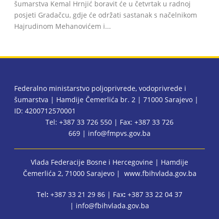
šumarstva Kemal Hrnjić boravit će u četvrtak u radnoj
posjeti Gradačcu, gdje će održati sastanak s načelnikom
Hajrudinom Mehanovićem i...
Federalno ministarstvo poljoprivrede, vodoprivrede i
šumarstva | Hamdije Čemerlića br. 2 | 71000 Sarajevo |
ID: 4200712570001
Tel: +387 33 726 550 | Fax: +387 33 726
669 |
info@fmpvs.gov.ba
Vlada Federacije Bosne i Hercegovine
| Hamdije
Čemerlića 2, 71000 Sarajevo |
www.fbihvlada.gov.ba
Tel
:
+387 33 21 29 86 | Fax
:
+387 33 22 04 37
|
info@fbihvlada.gov.ba