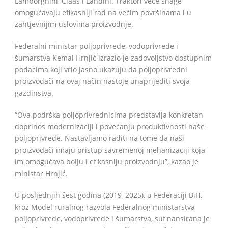
Lamborghini, Claas i Landini. Traktori veće snage
omogućavaju efikasniji rad na većim površinama i u
zahtjevnijim uslovima proizvodnje.
Federalni ministar poljoprivrede, vodoprivrede i
šumarstva Kemal Hrnjić izrazio je zadovoljstvo dostupnim
podacima koji vrlo jasno ukazuju da poljoprivredni
proizvođači na ovaj način nastoje unaprijediti svoja
gazdinstva.
“Ova podrška poljoprivrednicima predstavlja konkretan
doprinos modernizaciji i povećanju produktivnosti naše
poljoprivrede. Nastavljamo raditi na tome da naši
proizvođači imaju pristup savremenoj mehanizaciji koja
im omogućava bolju i efikasniju proizvodnju”, kazao je
ministar Hrnjić.
U posljednjih šest godina (2019–2025), u Federaciji BiH,
kroz Model ruralnog razvoja Federalnog ministarstva
poljoprivrede, vodoprivrede i šumarstva, sufinansirana je