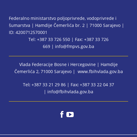
Federalno ministarstvo poljoprivrede, vodoprivrede i
šumarstva | Hamdije Čemerlića br. 2 | 71000 Sarajevo |
ID: 4200712570001
Tel: +387 33 726 550 | Fax: +387 33 726
669 |
info@fmpvs.gov.ba
Vlada Federacije Bosne i Hercegovine
| Hamdije
Čemerlića 2, 71000 Sarajevo |
www.fbihvlada.gov.ba
Tel
:
+387 33 21 29 86 | Fax
:
+387 33 22 04 37
|
info@fbihvlada.gov.ba