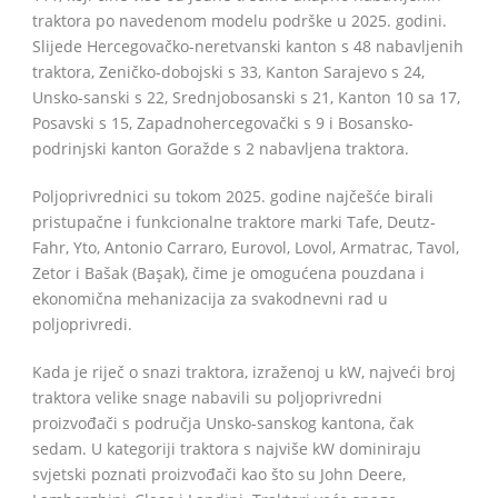
traktora po navedenom modelu podrške u 2025. godini.
Slijede Hercegovačko-neretvanski kanton s 48 nabavljenih
traktora, Zeničko-dobojski s 33, Kanton Sarajevo s 24,
Unsko-sanski s 22, Srednjobosanski s 21, Kanton 10 sa 17,
Posavski s 15, Zapadnohercegovački s 9 i Bosansko-
podrinjski kanton Goražde s 2 nabavljena traktora.
Poljoprivrednici su tokom 2025. godine najčešće birali
pristupačne i funkcionalne traktore marki Tafe, Deutz-
Fahr, Yto, Antonio Carraro, Eurovol, Lovol, Armatrac, Tavol,
Zetor i Bašak (Başak), čime je omogućena pouzdana i
ekonomična mehanizacija za svakodnevni rad u
poljoprivredi.
Kada je riječ o snazi traktora, izraženoj u kW, najveći broj
traktora velike snage nabavili su poljoprivredni
proizvođači s područja Unsko-sanskog kantona, čak
sedam. U kategoriji traktora s najviše kW dominiraju
svjetski poznati proizvođači kao što su John Deere,