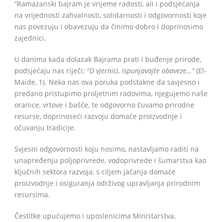
“Ramazanski bajram je vrijeme radosti, ali i podsjećanja
na vrijednosti zahvalnosti, solidarnosti i odgovornosti koje
nas povezuju i obavezuju da činimo dobro i doprinosimo
zajednici.
U danima kada dolazak Bajrama prati i buđenje prirode,
podsjećaju nas riječi:
“O vjernici, ispunjavajte obaveze…”
(El-
Maide, 1). Neka nas ova poruka podstakne da savjesno i
predano pristupimo proljetnim radovima, njegujemo naše
oranice, vrtove i bašče, te odgovorno čuvamo prirodne
resurse, doprinoseći razvoju domaće proizvodnje i
očuvanju tradicije.
Svjesni odgovornosti koju nosimo, nastavljamo raditi na
unapređenju poljoprivrede, vodoprivrede i šumarstva kao
ključnih sektora razvoja, s ciljem jačanja domaće
proizvodnje i osiguranja održivog upravljanja prirodnim
resursima.
Čestitke upućujemo i uposlenicima Ministarstva,