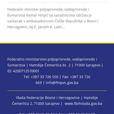
Federalni ministar poljoprivrede, vodoprivrede i
šumarstva Kemal Hrnjić sa saradnicima održao je
sastanak s ambasadoricom Češke Republike u Bosni i
Hercegovini, NJ.E. Janom K. Lolić...
Federalno ministarstvo poljoprivrede, vodoprivrede i
šumarstva | Hamdije Čemerlića br. 2 | 71000 Sarajevo |
ID: 4200712570001
Tel: +387 33 726 550 | Fax: +387 33 726
669 |
info@fmpvs.gov.ba
Vlada Federacije Bosne i Hercegovine
| Hamdije
Čemerlića 2, 71000 Sarajevo |
www.fbihvlada.gov.ba