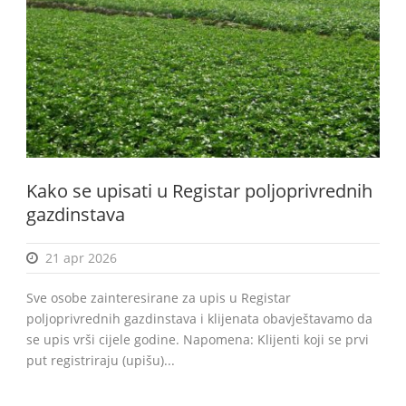
BiH
Kako se upisati u Registar poljoprivrednih
gazdinstava
21 apr 2026
Sve osobe zainteresirane za upis u Registar
poljoprivrednih gazdinstava i klijenata obavještavamo da
se upis vrši cijele godine. Napomena: Klijenti koji se prvi
put registriraju (upišu)...