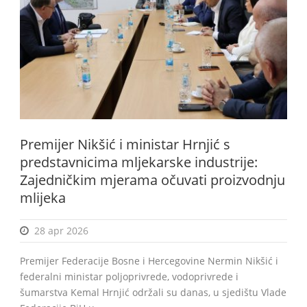
BiH
Premijer Nikšić i ministar Hrnjić s
predstavnicima mljekarske industrije:
Zajedničkim mjerama očuvati proizvodnju
mlijeka
28 apr 2026
Premijer Federacije Bosne i Hercegovine Nermin Nikšić i
federalni ministar poljoprivrede, vodoprivrede i
šumarstva Kemal Hrnjić održali su danas, u sjedištu Vlade