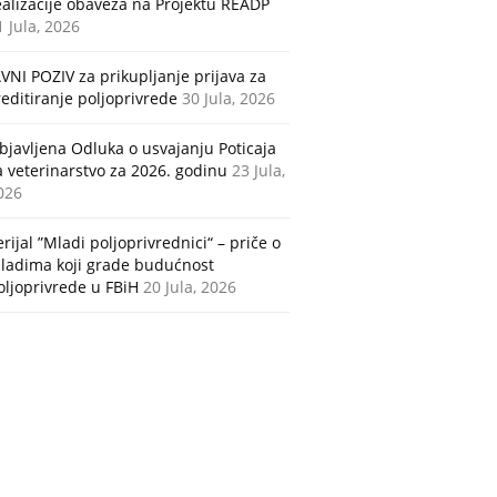
ealizacije obaveza na Projektu READP
1 Jula, 2026
AVNI POZIV za prikupljanje prijava za
reditiranje poljoprivrede
30 Jula, 2026
bjavljena Odluka o usvajanju Poticaja
a veterinarstvo za 2026. godinu
23 Jula,
026
erijal ”Mladi poljoprivrednici“ – priče o
ladima koji grade budućnost
oljoprivrede u FBiH
20 Jula, 2026