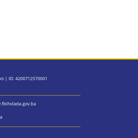
evo | ID: 4200712570001
fbihvlada.gov.ba
ba