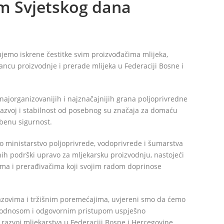
m Svjetskog dana
emo iskrene čestitke svim proizvođačima mlijeka,
ancu proizvodnje i prerade mlijeka u Federaciji Bosne i
 najorganizovanijih i najznačajnijih grana poljoprivredne
 razvoj i stabilnost od posebnog su značaja za domaću
mbenu sigurnost.
no ministarstvo poljoprivrede, vodoprivrede i šumarstva
ih podrški upravo za mljekarsku proizvodnju, nastojeći
čima i prerađivačima koji svojim radom doprinose
azovima i tržišnim poremećajima, uvjereni smo da ćemo
m odnosom i odgovornim pristupom uspješno
ji razvoj mljekarstva u Federaciji Bosne i Hercegovine.