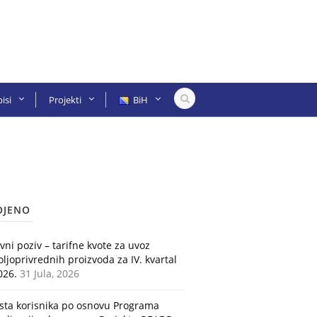
isi
Projekti
BiH
OJENO
avni poziv – tarifne kvote za uvoz
oljoprivrednih proizvoda za IV. kvartal
026.
31 Jula, 2026
ista korisnika po osnovu Programa