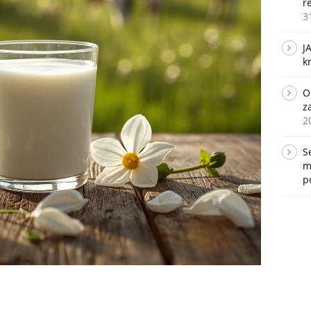
r
3
J
k
O
z
2
S
m
p