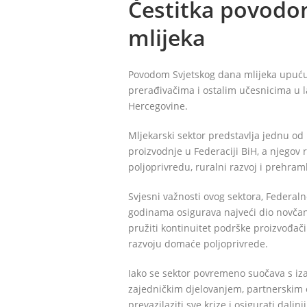
Čestitka povodo
mlijeka
Povodom Svjetskog dana mlijeka upućuj
prerađivačima i ostalim učesnicima u l
Hercegovine.
Mljekarski sektor predstavlja jednu od
proizvodnje u Federaciji BiH, a njegov
poljoprivredu, ruralni razvoj i prehra
Svjesni važnosti ovog sektora, Federal
godinama osigurava najveći dio novčan
pružiti kontinuitet podrške proizvođa
razvoju domaće poljoprivrede.
Iako se sektor povremeno suočava s iz
zajedničkim djelovanjem, partnerski
prevazilaziti sve krize i osigurati daljn