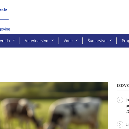
ivreda
Veterinarstvo
Vode
Šumarstvo
Prop
IZDV
J
p
2
L