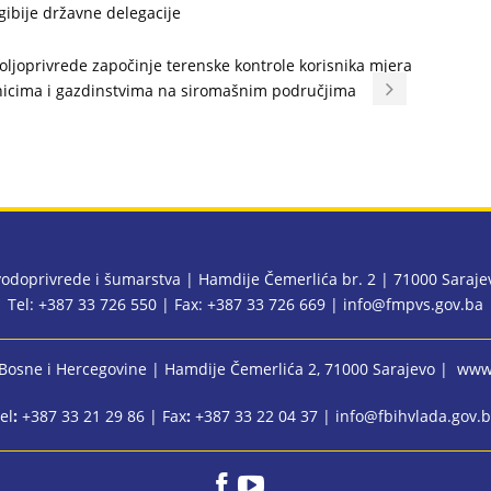
gibije državne delegacije
oljoprivrede započinje terenske kontrole korisnika mjera
nicima i gazdinstvima na siromašnim područjima
 vodoprivrede i šumarstva | Hamdije Čemerlića br. 2 | 71000 Saraj
Tel: +387 33 726 550 | Fax: +387 33 726 669 |
info@fmpvs.gov.ba
 Bosne i Hercegovine
| Hamdije Čemerlića 2, 71000 Sarajevo |
www.
el
:
+387 33 21 29 86 | Fax
:
+387 33 22 04 37 |
info@fbihvlada.gov.