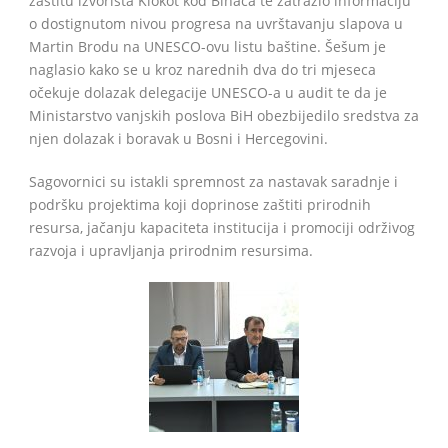
zaštitu izvorišta Klokot kod Bihaća te zatražio informaciju
o dostignutom nivou progresa na uvrštavanju slapova u
Martin Brodu na UNESCO-ovu listu baštine. Šešum je
naglasio kako se u kroz narednih dva do tri mjeseca
očekuje dolazak delegacije UNESCO-a u audit te da je
Ministarstvo vanjskih poslova BiH obezbijedilo sredstva za
njen dolazak i boravak u Bosni i Hercegovini.
Sagovornici su istakli spremnost za nastavak saradnje i
podršku projektima koji doprinose zaštiti prirodnih
resursa, jačanju kapaciteta institucija i promociji održivog
razvoja i upravljanja prirodnim resursima.