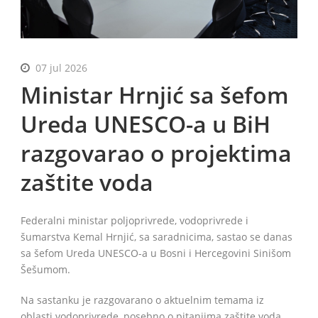
07 jul 2026
BiH
Ministar Hrnjić sa šefom
Ureda UNESCO-a u BiH
razgovarao o projektima
zaštite voda
Federalni ministar poljoprivrede, vodoprivrede i
šumarstva Kemal Hrnjić, sa saradnicima, sastao se danas
sa šefom Ureda UNESCO-a u Bosni i Hercegovini Sinišom
Šešumom.
Na sastanku je razgovarano o aktuelnim temama iz
oblasti vodoprivrede, posebno o pitanjima zaštite voda,