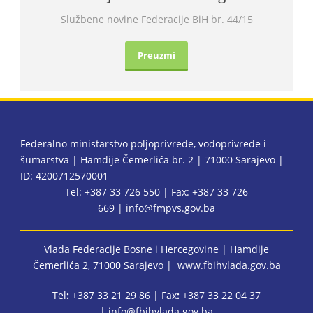
Službene novine Federacije BiH br. 44/15
Preuzmi
BiH
Federalno ministarstvo poljoprivrede, vodoprivrede i
šumarstva | Hamdije Čemerlića br. 2 | 71000 Sarajevo |
ID: 4200712570001
Tel: +387 33 726 550 | Fax: +387 33 726
669 |
info@fmpvs.gov.ba
Vlada Federacije Bosne i Hercegovine
| Hamdije
Čemerlića 2, 71000 Sarajevo |
www.fbihvlada.gov.ba
Tel
:
+387 33 21 29 86 | Fax
:
+387 33 22 04 37
|
info@fbihvlada.gov.ba