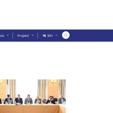
isi
Projekti
BiH