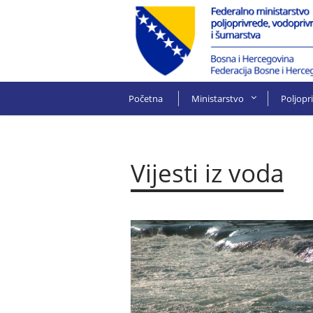
Početna
Ministarstvo
Poljopr
Vijesti iz voda