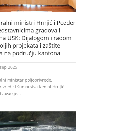
ralni ministri Hrnjić i Pozder
edstavnicima gradova i
na USK: Dijalogom i radom
oljih projekata i zaštite
ka na području kantona
 sep 2025
lni ministar poljoprivrede,
ivrede i šumarstva Kemal Hrnjić
tvovao je...