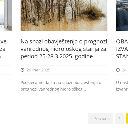
ove
Na snazi obavještenja o prognozi
OBA
za
vanrednog hidrološkog stanja za
IZV
a
period 25-28.3.2025. godine
STAN
26 mar 2025
24
Podsjećamo da su na snazi obavještenja o
U nas
prognozi vanrednog hidrološkog...
izvanr
‹ Previous
1