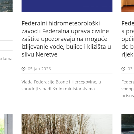
Federalni hidrometeorološki
Fede
zavod i Federalna uprava civilne
s pr
zaštite upozoravaju na moguće
opći
izlijevanje vode, bujice i klizišta u
do b
slivu Neretve
rije
vodama
05 jan 2026
03
Vlada Federacije Bosne i Hercegovine, u
Federa
saradnji s nadležnim ministarstvima...
vodopr
prisus