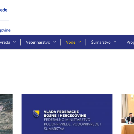
ivreda
Veterinarstvo
Vode
Šumarstvo
Prop