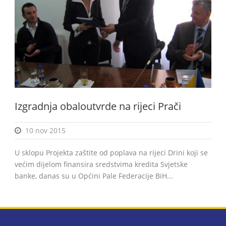
BiH
Izgradnja obaloutvrde na rijeci Prači
10 nov 2015
U sklopu Projekta zaštite od poplava na rijeci Drini koji se
većim dijelom finansira sredstvima kredita Svjetske
banke, danas su u Općini Pale Federacije BiH...