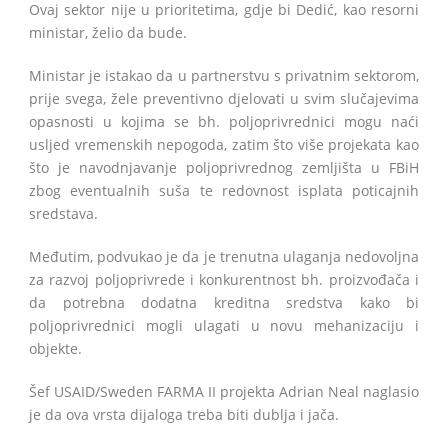
Ovaj sektor nije u prioritetima, gdje bi Dedić, kao resorni
ministar, želio da bude.
Ministar je istakao da u partnerstvu s privatnim sektorom,
prije svega, žele preventivno djelovati u svim slučajevima
opasnosti u kojima se bh. poljoprivrednici mogu naći
usljed vremenskih nepogoda, zatim što više projekata kao
što je navodnjavanje poljoprivrednog zemljišta u FBiH
zbog eventualnih suša te redovnost isplata poticajnih
sredstava.
Međutim, podvukao je da je trenutna ulaganja nedovoljna
za razvoj poljoprivrede i konkurentnost bh. proizvođača i
da potrebna dodatna kreditna sredstva kako bi
poljoprivrednici mogli ulagati u novu mehanizaciju i
objekte.
Šef USAID/Sweden FARMA II projekta Adrian Neal naglasio
je da ova vrsta dijaloga treba biti dublja i jača.