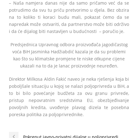
– Naša namjera danas nije da samo pričamo već da se
potrudimo da svu tu priču pretvorimo u djela. Bez obzira
na to koliko ti koraci budu mali, pokazat ćemo da se
napredak može ostvariti, da partnerstvo može biti održivo
i da će dijalog biti nastavljen u budućnosti – poručio je.
Predsjednica Upravnog odbora proizvođača jagodičastog
voća BiH Jasminka Hadžiabdić kazala je da su problemi
kao što su klimatske promjene te niske otkupne cijene
ukazali na to da je lanac proizvodnje neuređen.
Direktor Milkosa Aldin Fakić naveo je neka rješenja koja bi
poboljšale situaciju u kojoj se nalazi poljoprivreda u BiH, a
to bi bilo povećanje budžeta za ovu granu privrede,
pristup nepovratnim sredstvima EU, obezbjeđivanje
povoljnih kredita, uvođenje plavog dizela te posebna
poreska politika za poljoprivrednike.
Pokrenut javno-privatni dijalog u poljoprivredi