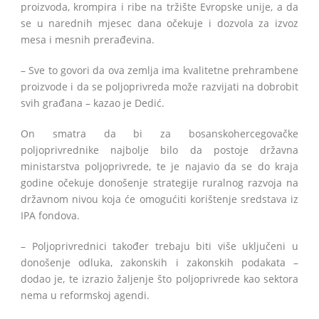
proizvoda, krompira i ribe na tržište Evropske unije, a da
se u narednih mjesec dana očekuje i dozvola za izvoz
mesa i mesnih prerađevina.
– Sve to govori da ova zemlja ima kvalitetne prehrambene
proizvode i da se poljoprivreda može razvijati na dobrobit
svih građana – kazao je Dedić.
On smatra da bi za bosanskohercegovačke
poljoprivrednike najbolje bilo da postoje državna
ministarstva poljoprivrede, te je najavio da se do kraja
godine očekuje donošenje strategije ruralnog razvoja na
državnom nivou koja će omogućiti korištenje sredstava iz
IPA fondova.
– Poljoprivrednici također trebaju biti više uključeni u
donošenje odluka, zakonskih i zakonskih podakata –
dodao je, te izrazio žaljenje što poljoprivrede kao sektora
nema u reformskoj agendi.