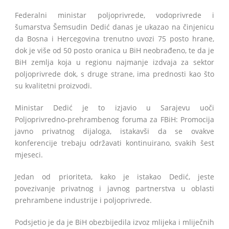
Federalni ministar poljoprivrede, vodoprivrede i
šumarstva Šemsudin Dedić danas je ukazao na činjenicu
da Bosna i Hercegovina trenutno uvozi 75 posto hrane,
dok je više od 50 posto oranica u BiH neobrađeno, te da je
BiH zemlja koja u regionu najmanje izdvaja za sektor
poljoprivrede dok, s druge strane, ima prednosti kao što
su kvalitetni proizvodi.
Ministar Dedić je to izjavio u Sarajevu uoči
Poljoprivredno-prehrambenog foruma za FBiH: Promocija
javno privatnog dijaloga, istakavši da se ovakve
konferencije trebaju održavati kontinuirano, svakih šest
mjeseci.
Jedan od prioriteta, kako je istakao Dedić, jeste
povezivanje privatnog i javnog partnerstva u oblasti
prehrambene industrije i poljoprivrede.
Podsjetio je da je BiH obezbijedila izvoz mlijeka i mliječnih