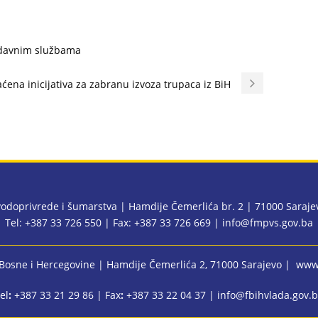
odavnim službama
aćena inicijativa za zabranu izvoza trupaca iz BiH
 vodoprivrede i šumarstva | Hamdije Čemerlića br. 2 | 71000 Saraj
Tel: +387 33 726 550 | Fax: +387 33 726 669 |
info@fmpvs.gov.ba
 Bosne i Hercegovine
| Hamdije Čemerlića 2, 71000 Sarajevo |
www.
el
:
+387 33 21 29 86 | Fax
:
+387 33 22 04 37 |
info@fbihvlada.gov.