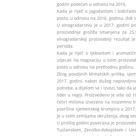
godini povećan u odnosu na 2016.
Kada je riječ o jagodastom i bobičas
posto, u odnosu na 2016. godinu, dok s
U vinogradarstvu je u 2017. godini po
proizvodnje grožđa smanjena za 25,
vinogradarskoj proizvodnji rezultat 
perioda.
Kada je riječ o ljekovitom i aromatič
utjecali na stagnaciju u svim proizvo
posto u odnosu na prethodnu godinu.
Zbog povoljnih klimatskih prilika, sje
2017. godini, nakon dužeg nepovoljno
potrebe, a dijelom se i izvozi, tako da
lider u regiji. Proizvedeno je više od
četiri miliona izvezeno na inozemno tr
površine sjemenskog krompira u 2017.
je u svim zemljama okruženja, zbog ve
U prošloj godini povećana je proizvodn
Tuzlanskom, Zeničko-dobojskom i Un