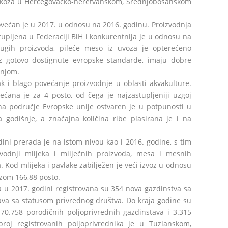
 i koza u Hercegovačko-neretvanskom, Srednjobosanskom
ovećan je u 2017. u odnosu na 2016. godinu. Proizvodnja
stupljena u Federaciji BiH i konkurentnija je u odnosu na
rugih proizvoda, pileće meso iz uvoza je opterećeno
uz gotovo dostignute evropske standarde, imaju dobre
dnjom.
ak i blago povećanje proizvodnje u oblasti akvakulture.
ećana je za 4 posto, od čega je najzastupljeniji uzgoj
 na područje Evropske unije ostvaren je u potpunosti u
 godišnje, a značajna količina ribe plasirana je i na
ini prerada je na istom nivou kao i 2016. godine, s tim
vodnji mlijeka i mliječnih proizvoda, mesa i mesnih
. Kod mlijeka i pavlake zabilježen je veći izvoz u odnosu
ozom 166,88 posto.
a u 2017. godini registrovana su 354 nova gazdinstva sa
ava sa statusom privrednog društva. Do kraja godine su
 70.758 porodičnih poljoprivrednih gazdinstava i 3.315
broj registrovanih poljoprivrednika je u Tuzlanskom,