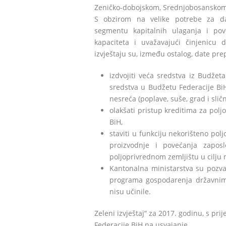
Zeničko-dobojskom, Srednjobosanskom
S obzirom na velike potrebe za da
segmentu kapitalnih ulaganja i pov
kapaciteta i uvažavajući činjenicu 
izvještaju su, između ostalog, date pre
izdvojiti veća sredstva iz Budžet
sredstva u Budžetu Federacije BiH
nesreća (poplave, suše, grad i sličn
olakšati pristup kreditima za pol
BiH,
staviti u funkciju nekorišteno pol
proizvodnje i povećanja zaposl
poljoprivrednom zemljištu u cilju n
Kantonalna ministarstva su pozvan
programa gospodarenja državnim 
nisu učinile.
Zeleni izvještaj“ za 2017. godinu, s pr
Federacije BiH na usvajanje.