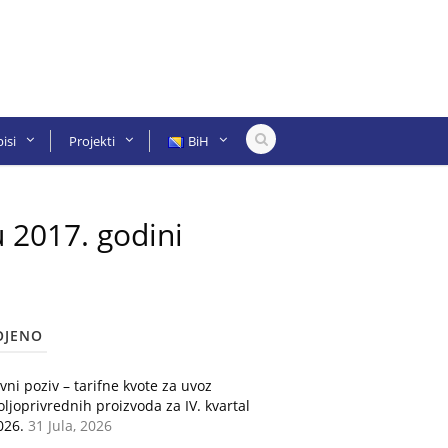
isi
Projekti
BiH
u 2017. godini
OJENO
avni poziv – tarifne kvote za uvoz
oljoprivrednih proizvoda za IV. kvartal
026.
31 Jula, 2026