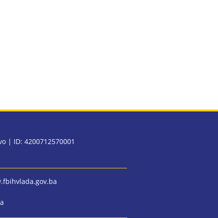
evo | ID: 4200712570001
fbihvlada.gov.ba
ba