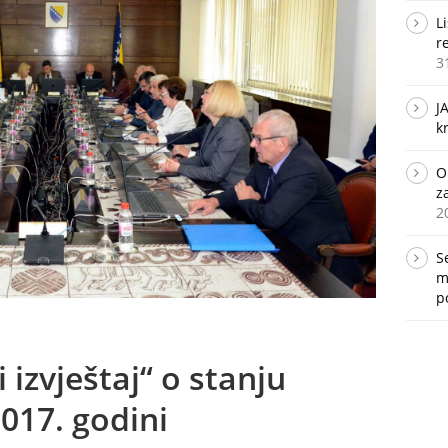
L
r
3
J
k
O
z
2
S
m
p
 izvještaj“ o stanju
017. godini