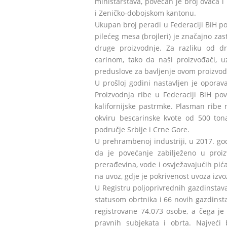
ministarstava, povećan je broj ovaca
i Zeničko-dobojskom kantonu.
Ukupan broj peradi u Federaciji BiH p
pilećeg mesa (brojleri) je značajno za
druge proizvodnje. Za razliku od d
carinom, tako da naši proizvođači, 
preduslove za bavljenje ovom proizvo
U prošloj godini nastavljen je oporav
Proizvodnja ribe u Federaciji BiH pov
kalifornijske pastrmke. Plasman ribe
okviru bescarinske kvote od 500 tona
područje Srbije i Crne Gore.
U prehrambenoj industriji, u 2017. god
da je povećanje zabilježeno u proiz
prerađevina, vode i osvježavajućih pića
na uvoz, gdje je pokrivenost uvoza izv
U Registru poljoprivrednih gazdinstav
statusom obrtnika i 66 novih gazdinst
registrovane 74.073 osobe, a čega je
pravnih subjekata i obrta. Najveći 