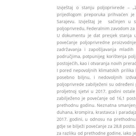
Izvještaj o stanju poljoprivrede – „
prijedlogom preporuka prihvaćen je
Sarajevu. Izvještaj je sačinjen u 
poljoprivredu, Federalnim zavodom za s
U dokumentu je dat presjek stanja u 
povećanje poljoprivredne proizvodnje
zadržavanja i zapošljavanja mladih 
područjima, potpunijeg korištenja pol
postojećih, kao i otvaranja novih prera
I pored nepovoljnih klimatskih prilika
posebno biljnu, i nedovoljnih izdv
poljoprivrede zabilježeni su određeni
proljetnoj sjetvi u 2017. godini ostal
zabilježeno je povećanje od 16,1 pos
prethodnu godinu. Neznatna smanjenja
duhana, krompira, krastavca i paradajz
2017. godini, u odnosu na prethodnu,
gdje se bilježi povećanje za 28,8 posto
za razliku od prethodne godine, iako je