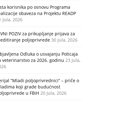
ista korisnika po osnovu Programa
ealizacije obaveza na Projektu READP
1 Jula, 2026
AVNI POZIV za prikupljanje prijava za
reditiranje poljoprivrede
30 Jula, 2026
bjavljena Odluka o usvajanju Poticaja
a veterinarstvo za 2026. godinu
23 Jula,
026
erijal ”Mladi poljoprivrednici“ – priče o
ladima koji grade budućnost
oljoprivrede u FBiH
20 Jula, 2026