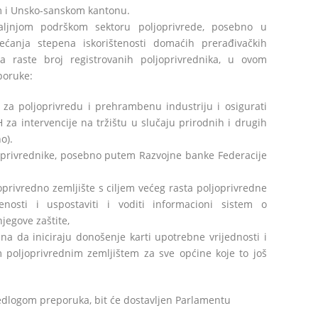
 i Unsko-sanskom kantonu.
ljnjom podrškom sektoru poljoprivrede, posebno u
ećanja stepena iskorištenosti domaćih prerađivačkih
da raste broj registrovanih poljoprivrednika, u ovom
poruke:
a za poljoprivredu i prehrambenu industriju i osigurati
 za intervencije na tržištu u slučaju prirodnih i drugih
o).
joprivrednike, posebno putem Razvojne banke Federacije
joprivredno zemljište s ciljem većeg rasta poljoprivredne
enosti i uspostaviti i voditi informacioni sistem o
jegove zaštite,
a da iniciraju donošenje karti upotrebne vrijednosti i
poljoprivrednim zemljištem za sve općine koje to još
ijedlogom preporuka, bit će dostavljen Parlamentu