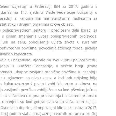
Zeleni izvještaj“ u Federaciji BiH za 2017. godinu s
 danas na 147. sjednici Vlade Federacije održanoj u
saradnji s kantonalnim ministarstvima nadležnim za
tatistiku i drugim organima iz ove oblasti.
poljoprivrednom sektoru i predloženi dalji koraci za
 s ciljem smanjenja uvoza poljoprivrednih proizvoda,
ljudi na selu, poboljšanja uvjeta života u ruralnim
joprivrednih površina, povećanja stočnog fonda, jačanja
đivačkih kapaciteta.
 koje su negativno utjecale na sveukupnu poljoprivredu,
ajanja iz Budžeta Federacije, u većem broju grana
 pomaci. Ukupne zasijane oranične površine u jesenjoj i
e su uglavnom na nivou 2016., a kod industrijskog bilja
to, kukuruza-zrno 2 posto i zobi 3,8 posto u odnosu na
 zasijanih površina zabilježena su kod pšenice, ječma,
a. U voćarstvu ukupna proizvodnja i ostvareni prinosi u
 umanjeni su kod gotovo svih vrsta voća, osim kajsije,
. Ovome su doprinijeli nepovoljni klimatski uslovi u 2017.
 broj rodnih stabala najvažnijih voćnih kultura u prošloj