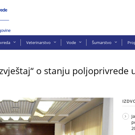
ivreda
Veterinarstvo
Vode
Šumarstvo
Prop
zvještaj“ o stanju poljoprivrede 
IZDV
J
p
2