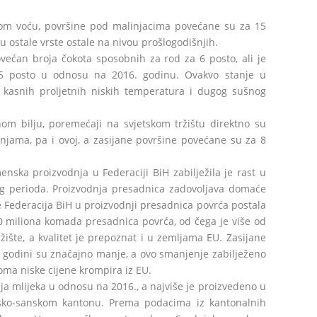
tom voću, površine pod malinjacima povećane su za 15
u ostale vrste ostale na nivou prošlogodišnjih.
većan broja čokota sposobnih za rod za 6 posto, ali je
5 posto u odnosu na 2016. godinu. Ovakvo stanje u
je kasnih proljetnih niskih temperatura i dugog sušnog
nom bilju, poremećaji na svjetskom tržištu direktno su
dnjama, pa i ovoj, a zasijane površine povećane su za 8
menska proizvodnja u Federaciji BiH zabilježila je rast u
g perioda. Proizvodnja presadnica zadovoljava domaće
 je Federacija BiH u proizvodnji presadnica povrća postala
 10 miliona komada presadnica povrća, od čega je više od
žište, a kvalitet je prepoznat i u zemljama EU. Zasijane
 godini su značajno manje, a ovo smanjenje zabilježeno
oma niske cijene krompira iz EU.
ja mlijeka u odnosu na 2016., a najviše je proizvedeno u
sko-sanskom kantonu. Prema podacima iz kantonalnih