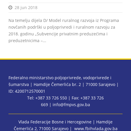
28 jun 2018
Na temelju dijela D/ Model ruralnog razvoja iz Programa
novčanih podrški u poljoprivredi i ruralnom razvoju za
2018. godinu „Subvencije privatnim preduzećima i
preduzetnicima –...
Federalno ministarstvo poljoprivrede, vodoprivrede i
šumarstva | Hamdije Čemerlića br. 2 | 71000 Sarajevo |
ID: 4200712570001
Tel: +387 33 726 550 | Fax: +387 33 726
669 |
info@fmpvs.gov.ba
Vlada Federacije Bosne i Hercegovine
| Hamdije
Čemerlića 2, 71000 Sarajevo |
www.fbihvlada.gov.ba