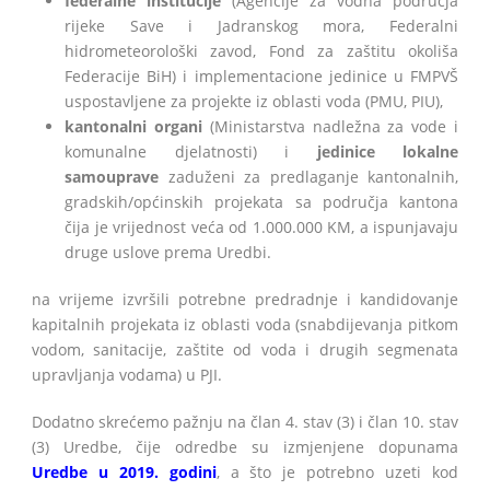
federalne institucije
(Agencije za vodna područja
rijeke Save i Jadranskog mora, Federalni
hidrometeorološki zavod, Fond za zaštitu okoliša
Federacije BiH) i implementacione jedinice u FMPVŠ
uspostavljene za projekte iz oblasti voda (PMU, PIU),
kantonalni organi
(Ministarstva nadležna za vode i
komunalne djelatnosti) i
jedinice lokalne
samouprave
zaduženi za predlaganje kantonalnih,
gradskih/općinskih projekata sa područja kantona
čija je vrijednost veća od 1.000.000 KM, a ispunjavaju
druge uslove prema Uredbi.
na vrijeme izvršili potrebne predradnje i kandidovanje
kapitalnih projekata iz oblasti voda (snabdijevanja pitkom
vodom, sanitacije, zaštite od voda i drugih segmenata
upravljanja vodama) u PJI.
Dodatno skrećemo pažnju na član 4. stav (3) i član 10. stav
(3) Uredbe, čije odredbe su izmjenjene dopunama
Uredbe u 2019. godini
, a što je potrebno uzeti kod