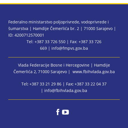
Federalno ministarstvo poljoprivrede, vodoprivrede i
šumarstva | Hamdije Čemerlića br. 2 | 71000 Sarajevo |
ID: 4200712570001
Tel: +387 33 726 550 | Fax: +387 33 726
669 |
info@fmpvs.gov.ba
Vlada Federacije Bosne i Hercegovine
| Hamdije
Čemerlića 2, 71000 Sarajevo |
www.fbihvlada.gov.ba
Tel
:
+387 33 21 29 86 | Fax
:
+387 33 22 04 37
|
info@fbihvlada.gov.ba