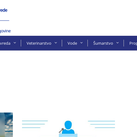
ivreda
Veterinarstvo
Vode
Šumarstvo
Prop