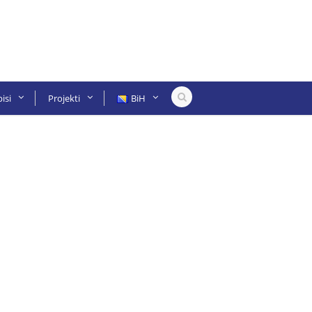
isi
Projekti
BiH