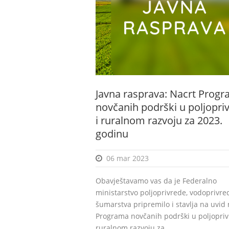
Javna rasprava: Nacrt Prog
novčanih podrški u poljopriv
i ruralnom razvoju za 2023.
godinu
06 mar 2023
Obavještavamo vas da je Federalno
ministarstvo poljoprivrede, vodoprivred
šumarstva pripremilo i stavlja na uvid 
Programa novčanih podrški u poljoprivr
ruralnom razvoju za...