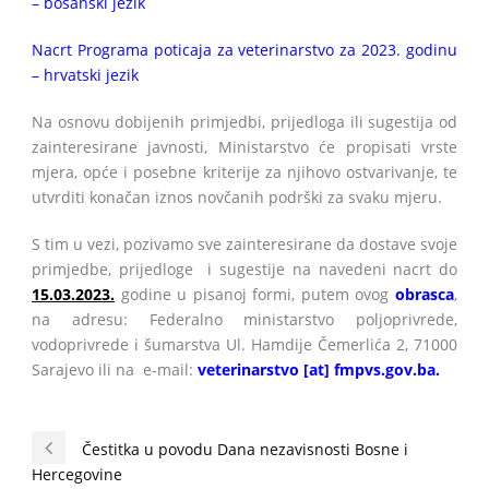
– bosanski jezik
Nacrt Programa poticaja za veterinarstvo za 2023. godinu
– hrvatski jezik
Na osnovu dobijenih primjedbi, prijedloga ili sugestija od
zainteresirane javnosti, Ministarstvo će propisati vrste
mjera, opće i posebne kriterije za njihovo ostvarivanje, te
utvrditi konačan iznos novčanih podrški za svaku mjeru.
S tim u vezi, pozivamo sve zainteresirane da dostave svoje
primjedbe, prijedloge i sugestije na navedeni nacrt do
15.03.2023.
godine u pisanoj formi, putem ovog
obrasca
,
na adresu: Federalno ministarstvo poljoprivrede,
vodoprivrede i šumarstva Ul. Hamdije Čemerlića 2, 71000
Sarajevo ili na e-mail:
veterinarstvo [at] fmpvs.gov.ba
.
Čestitka u povodu Dana nezavisnosti Bosne i
Hercegovine