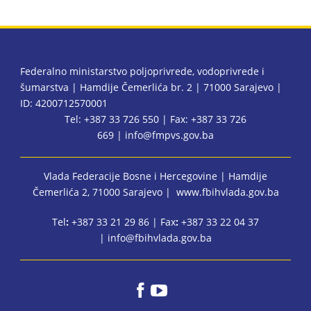
Federalno ministarstvo poljoprivrede, vodoprivrede i
šumarstva | Hamdije Čemerlića br. 2 | 71000 Sarajevo |
ID: 4200712570001
Tel: +387 33 726 550 | Fax: +387 33 726
669 |
info@fmpvs.gov.ba
Vlada Federacije Bosne i Hercegovine
| Hamdije
Čemerlića 2, 71000 Sarajevo |
www.fbihvlada.gov.ba
Tel
:
+387 33 21 29 86 | Fax
:
+387 33 22 04 37
|
info@fbihvlada.gov.ba