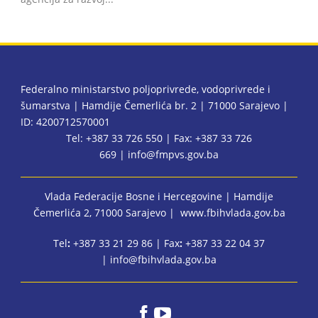
Federalno ministarstvo poljoprivrede, vodoprivrede i
šumarstva | Hamdije Čemerlića br. 2 | 71000 Sarajevo |
ID: 4200712570001
Tel: +387 33 726 550 | Fax: +387 33 726
669 |
info@fmpvs.gov.ba
Vlada Federacije Bosne i Hercegovine
| Hamdije
Čemerlića 2, 71000 Sarajevo |
www.fbihvlada.gov.ba
Tel
:
+387 33 21 29 86 | Fax
:
+387 33 22 04 37
|
info@fbihvlada.gov.ba