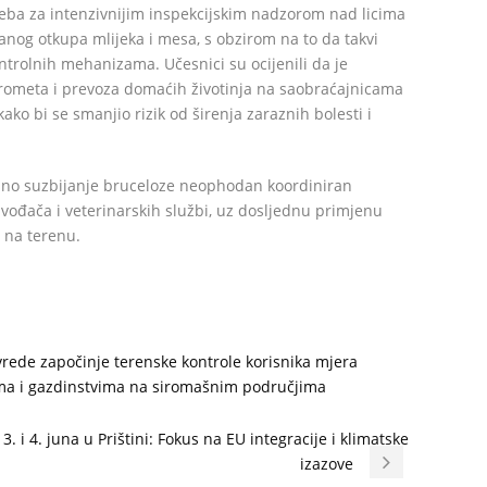
eba za intenzivnijim inspekcijskim nadzorom nad licima
anog otkupa mlijeka i mesa, s obzirom na to da takvi
ntrolnih mehanizama. Učesnici su ocijenili da je
rometa i prevoza domaćih životinja na saobraćajnicama
ako bi se smanjio rizik od širenja zaraznih bolesti i
ješno suzbijanje bruceloze neophodan koordiniran
izvođača i veterinarskih službi, uz dosljednu primjenu
 na terenu.
vrede započinje terenske kontrole korisnika mjera
ma i gazdinstvima na siromašnim područjima
. i 4. juna u Prištini: Fokus na EU integracije i klimatske
izazove