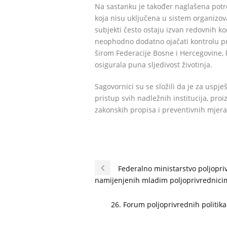
Na sastanku je također naglašena potr
koja nisu uključena u sistem organizov
subjekti često ostaju izvan redovnih ko
neophodno dodatno ojačati kontrolu p
širom Federacije Bosne i Hercegovine, k
osigurala puna sljedivost životinja.
Sagovornici su se složili da je za usp
pristup svih nadležnih institucija, pro
zakonskih propisa i preventivnih mjera
Federalno ministarstvo poljopri
namijenjenih mladim poljoprivrednici
26. Forum poljoprivrednih politika 3