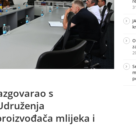
r
3
J
k
O
z
2
S
m
p
razgovarao s
Udruženja
proizvođača mlijeka i