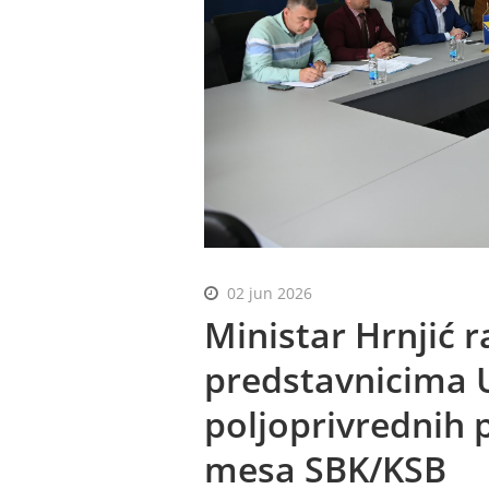
02 jun 2026
Ministar Hrnjić 
predstavnicima 
poljoprivrednih 
mesa SBK/KSB