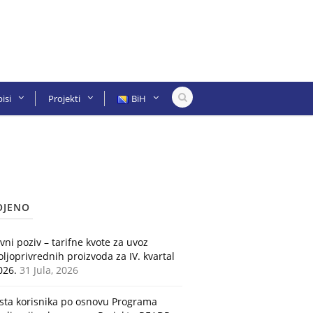
isi
Projekti
BiH
OJENO
avni poziv – tarifne kvote za uvoz
oljoprivrednih proizvoda za IV. kvartal
026.
31 Jula, 2026
ista korisnika po osnovu Programa