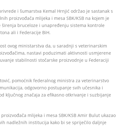
privrede i šumarstva Kemal Hrnjić održao je sastanak s
nih proizvođača mlijeka i mesa SBK/KSB na kojem je
širenja bruceloze i unapređenju sistema kontrole
ona ali i Federacije BiH.
nost ovog ministarstva da, u saradnji s veterinarskim
oizvođačima, nastavi poduzimati aktivnosti usmjerene
 očuvanje stabilnosti stočarske proizvodnje u Federaciji
tović, pomoćnik federalnog ministra za veterinarstvo
omunikacija, odgovorno postupanje svih učesnika i
 ključnog značaja za efikasno otkrivanje i suzbijanje
 proizvođača mlijeka i mesa SBK/KSB Amir Bulut ukazao
h nadležnih institucija kako bi se spriječilo daljnje