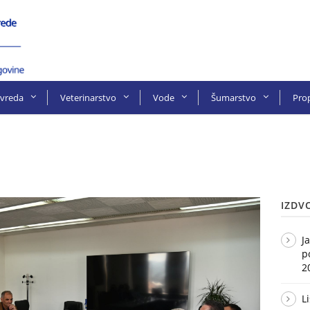
ivreda
Veterinarstvo
Vode
Šumarstvo
Prop
IZDV
J
p
2
L