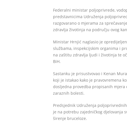
Federalni ministar poljoprivrede, vodo
predstavnicima Udruženja poljoprivred
razgovarano o mjerama za sprečavanje 
zdravlja životinja na području ovog kant
Ministar Hrnjić naglasio je opredijelje
službama, inspekcijskim organima i pr
na zaštitu zdravlja ljudi i životinja te
BiH.
Sastanku je prisustvovao i Kenan Mura
koji je istakao kako je pravovremena k
dosljedna provedba propisanih mjera od
zaraznih bolesti.
Predsjednik Udruženja poljoprivrednih
je na potrebu zajedničkog djelovanja svi
širenje bruceloze.