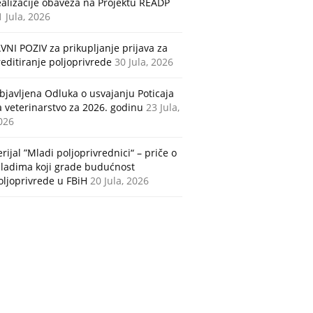
ealizacije obaveza na Projektu READP
1 Jula, 2026
AVNI POZIV za prikupljanje prijava za
reditiranje poljoprivrede
30 Jula, 2026
bjavljena Odluka o usvajanju Poticaja
a veterinarstvo za 2026. godinu
23 Jula,
026
erijal ”Mladi poljoprivrednici“ – priče o
ladima koji grade budućnost
oljoprivrede u FBiH
20 Jula, 2026