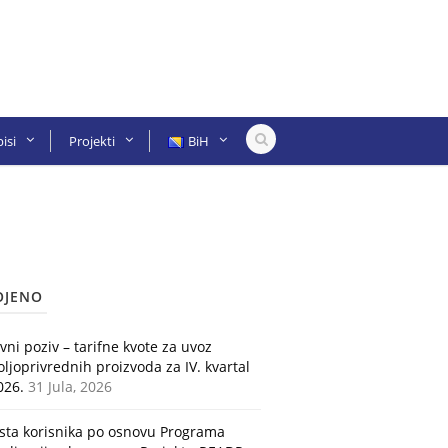
isi
Projekti
BiH
OJENO
avni poziv – tarifne kvote za uvoz
oljoprivrednih proizvoda za IV. kvartal
026.
31 Jula, 2026
ista korisnika po osnovu Programa