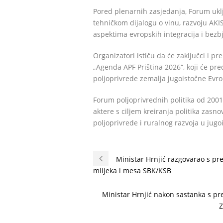
Pored plenarnih zasjedanja, Forum ukl
tehničkom dijalogu o vinu, razvoju AK
aspektima evropskih integracija i bezb
Organizatori ističu da će zaključci i 
„Agenda APF Priština 2026“, koji će pr
poljoprivrede zemalja jugoistočne Evr
Forum poljoprivrednih politika od 200
aktere s ciljem kreiranja politika zasn
poljoprivrede i ruralnog razvoja u jugo
Ministar Hrnjić razgovarao s p
mlijeka i mesa SBK/KSB
Ministar Hrnjić nakon sastanka s pre
Z