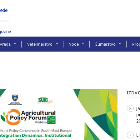
ivreda
Veterinarstvo
Vode
Šumarstvo
Prop
IZDV
J
p
2
L