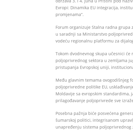
održava 3. i 4. juna u Prištini pod naz
Evropi: Dinamika EU integracija, insti
promjenama“.
Forum organizuje Stalna radna grupa za
u saradnji sa Ministarstvo poljoprivred
vodeću regionalnu platformu za dijalog
Tokom dvodnevnog skupa učesnici će ra
poljoprivrednog sektora u zemljama j
pristupanja Evropskoj uniji, instituci
Među glavnim temama ovogodišnjeg for
poljoprivredne politike EU, usklađivan
Moldavije sa evropskim standardima, ja
prilagođavanje poljoprivrede sve izra
Posebna pažnja biće posvećena generaci
šumarskoj politici, integrisanom upravl
unapređenju sistema poljoprivrednog zn