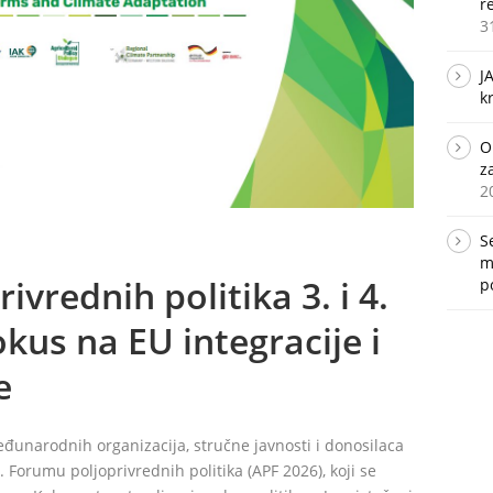
r
3
J
k
O
z
2
S
m
ivrednih politika 3. i 4.
p
okus na EU integracije i
e
eđunarodnih organizacija, stručne javnosti i donosilaca
. Forumu poljoprivrednih politika (APF 2026), koji se