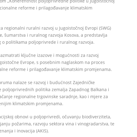
ivom „Koherentnost poljoprivredne politike u Jugoistočnoj
tucionalne reforme i prilagođavanje klimatskim
 regionalni ruralni razvoj u Jugoistočnoj Evropi (SWG)
e, šumarstva i ruralnog razvoja Kosova, a predstavlja
 o politikama poljoprivrede i ruralnog razvoja.
zmatrati ključne izazove i mogućnosti za razvoj
ugoistočne Evrope, s posebnim naglaskom na proces
onalne reforme i prilagođavanje klimatskim promjenama.
uma nalaze se razvoj i budućnost Zajedničke
je poljoprivrednih politika zemalja Zapadnog Balkana i
čanje regionalne trgovinske saradnje, kao i mjere za
ženijim klimatskim promjenama.
jskoj obnovi u poljoprivredi, očuvanju biodiverziteta,
janju požarima, razvoju sektora vina i vinogradarstva, te
anja i inovacija (AKIS).