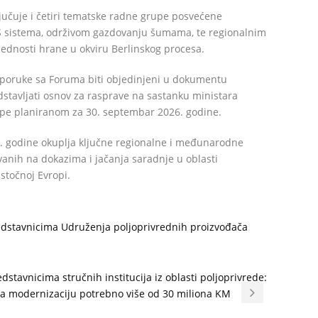
jučuje i četiri tematske radne grupe posvećene
IS sistema, održivom gazdovanju šumama, te regionalnim
jednosti hrane u okviru Berlinskog procesa.
preporuke sa Foruma biti objedinjeni u dokumentu
edstavljati osnov za rasprave na sastanku ministara
ope planiranom za 30. septembar 2026. godine.
1. godine okuplja ključne regionalne i međunarodne
ovanih na dokazima i jačanja saradnje u oblasti
istočnoj Evropi.
redstavnicima Udruženja poljoprivrednih proizvođača
dstavnicima stručnih institucija iz oblasti poljoprivrede:
a modernizaciju potrebno više od 30 miliona KM