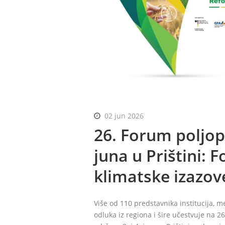
02 jun 2026
26. Forum poljopr
juna u Prištini: F
klimatske izazov
Više od 110 predstavnika institucija, m
odluka iz regiona i šire učestvuje na 26