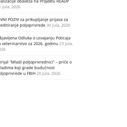
ealizacije obaveza na Projektu READP
1 Jula, 2026
AVNI POZIV za prikupljanje prijava za
reditiranje poljoprivrede
30 Jula, 2026
bjavljena Odluka o usvajanju Poticaja
a veterinarstvo za 2026. godinu
23 Jula,
026
erijal ”Mladi poljoprivrednici“ – priče o
ladima koji grade budućnost
oljoprivrede u FBiH
20 Jula, 2026