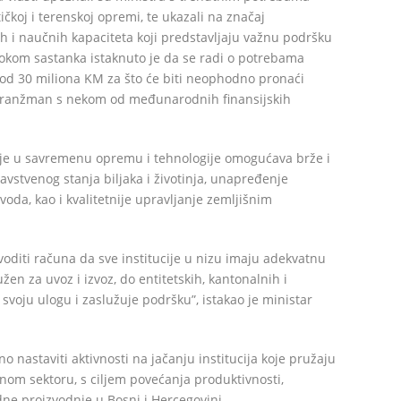
tičkoj i terenskoj opremi, te ukazali na značaj
ih i naučnih kapaciteta koji predstavljaju važnu podršku
Tokom sastanka istaknuto je da se radi o potrebama
 od 30 miliona KM za što će biti neophodno pronaći
ni aranžman s nekom od međunarodnih finansijskih
nje u savremenu opremu i tehnologije omogućava brže i
ravstvenog stanja biljaka i životinja, unapređenje
voda, kao i kvalitetnije upravljanje zemljišnim
oditi računa da sve institucije u nizu imaju adekvatnu
žen za uvoz i izvoz, do entitetskih, kantonalnih i
 svoju ulogu i zaslužuje podršku”, istakao je ministar
o nastaviti aktivnosti na jačanju institucija koje pružaju
nom sektoru, s ciljem povećanja produktivnosti,
dne proizvodnje u Bosni i Hercegovini.