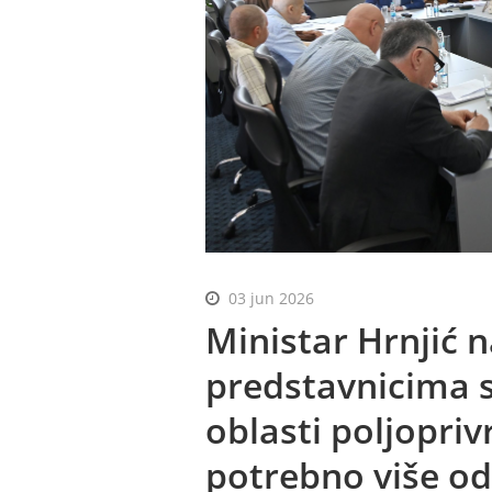
03 jun 2026
Ministar Hrnjić 
predstavnicima st
oblasti poljopri
potrebno više od