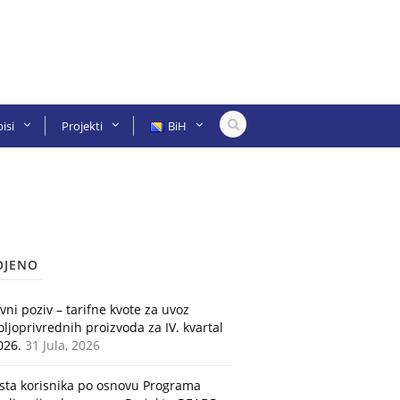
isi
Projekti
BiH
OJENO
avni poziv – tarifne kvote za uvoz
oljoprivrednih proizvoda za IV. kvartal
026.
31 Jula, 2026
ista korisnika po osnovu Programa