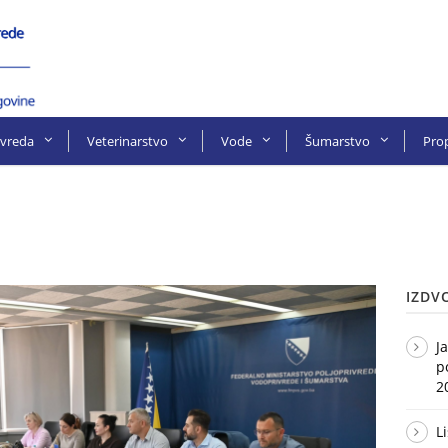
ivreda
Veterinarstvo
Vode
Šumarstvo
Prop
IZDV
J
p
2
L