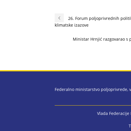
26. Forum poljoprivrednih politik
klimatske izazove
Ministar Hrnjić razgovarao s
Federalno ministarstvo poljoprivrede,
Vlada Federacije
T