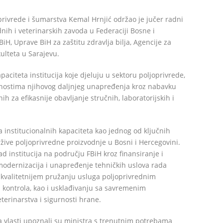
privrede i šumarstva Kemal Hrnjić održao je jučer radni
nih i veterinarskih zavoda u Federaciji Bosne i
H, Uprave BiH za zaštitu zdravlja bilja, Agencije za
ulteta u Sarajevu.
aciteta institucija koje djeluju u sektoru poljoprivrede,
gućnostima njihovog daljnjeg unapređenja kroz nabavku
za efikasnije obavljanje stručnih, laboratorijskih i
ja institucionalnih kapaciteta kao jednog od ključnih
žive poljoprivredne proizvodnje u Bosni i Hercegovini.
d institucija na području FBiH kroz finansiranje i
odernizacija i unapređenje tehničkih uslova rada
e kvalitetnijem pružanju usluga poljoprivrednim
 kontrola, kao i usklađivanju sa savremenim
terinarstva i sigurnosti hrane.
ivoa vlasti upoznali su ministra s trenutnim potrebama