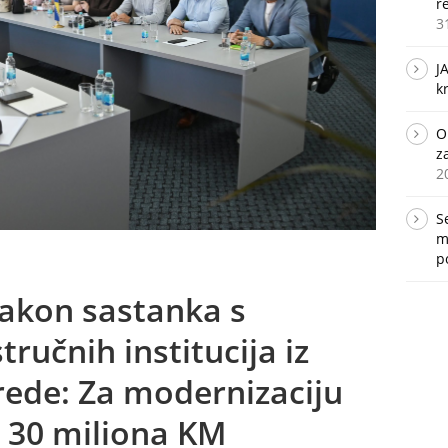
r
3
J
k
O
z
2
S
m
p
nakon sastanka s
ručnih institucija iz
vrede: Za modernizaciju
 30 miliona KM