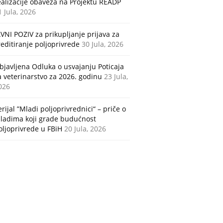
ealizacije obaveza na Projektu READP
1 Jula, 2026
AVNI POZIV za prikupljanje prijava za
reditiranje poljoprivrede
30 Jula, 2026
bjavljena Odluka o usvajanju Poticaja
a veterinarstvo za 2026. godinu
23 Jula,
026
erijal ”Mladi poljoprivrednici“ – priče o
ladima koji grade budućnost
oljoprivrede u FBiH
20 Jula, 2026