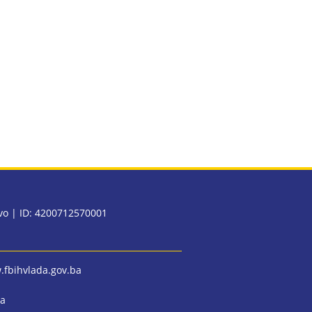
evo | ID: 4200712570001
fbihvlada.gov.ba
ba