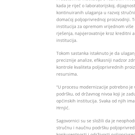
kada je riječ o laboratorijskoj, dijagnos
kontinuiranih ulaganja u razvoj stručn
domaćoj poljoprivrednoj proizvodnji. 
institucija za opremom vrijednom više
rješenja, najvjerovatnije kroz kredit
institucija.
Tokom sastanka istaknuto je da ulaga
preciznije analize, efikasniji nadzor zd
kontrole kvaliteta poljoprivrednih proiz
resursima.
“U procesu modernizacije potrebno je v
podršku, od državnog nivoa koji je zadu
općinskih institucija. Svaka od njih ima
Hrnjić.
Sagovornici su se složili da je neophodn
stručnu i naučnu podršku poljoprivred
konkurentnosti i održivosti poljoprivre