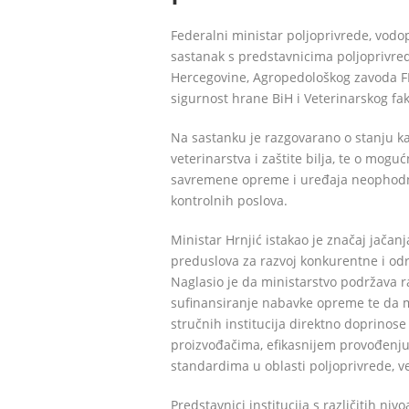
Federalni ministar poljoprivrede, vodo
sastanak s predstavnicima poljoprivred
Hercegovine, Agropedološkog zavoda FBi
sigurnost hrane BiH i Veterinarskog fak
Na sastanku je razgovarano o stanju kap
veterinarstva i zaštite bilja, te o mo
savremene opreme i uređaja neophodnih 
kontrolnih poslova.
Ministar Hrnjić istakao je značaj jačan
preduslova za razvoj konkurentne i odr
Naglasio je da ministarstvo podržava ra
sufinansiranje nabavke opreme te da m
stručnih institucija direktno doprinos
proizvođačima, efikasnijem provođenju
standardima u oblasti poljoprivrede, ve
Predstavnici institucija s različitih n