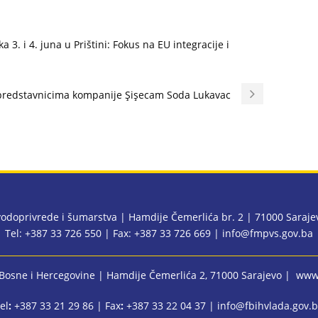
a 3. i 4. juna u Prištini: Fokus na EU integracije i
 predstavnicima kompanije Şişecam Soda Lukavac
 vodoprivrede i šumarstva | Hamdije Čemerlića br. 2 | 71000 Saraj
Tel: +387 33 726 550 | Fax: +387 33 726 669 |
info@fmpvs.gov.ba
 Bosne i Hercegovine
| Hamdije Čemerlića 2, 71000 Sarajevo |
www.
el
:
+387 33 21 29 86 | Fax
:
+387 33 22 04 37 |
info@fbihvlada.gov.